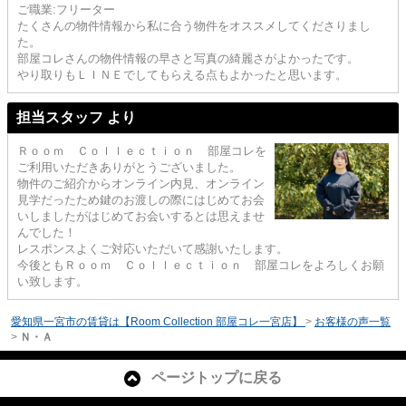
ご職業:フリーター
たくさんの物件情報から私に合う物件をオススメしてくださりまし
た。
部屋コレさんの物件情報の早さと写真の綺麗さがよかったです。
やり取りもＬＩＮＥでしてもらえる点もよかったと思います。
担当スタッフ より
Ｒｏｏｍ Ｃｏｌｌｅｃｔｉｏｎ 部屋コレを
ご利用いただきありがとうございました。
物件のご紹介からオンライン内見、オンライン
見学だったため鍵のお渡しの際にはじめてお会
いしましたがはじめてお会いするとは思えませ
んでした！
レスポンスよくご対応いただいて感謝いたします。
今後ともＲｏｏｍ Ｃｏｌｌｅｃｔｉｏｎ 部屋コレをよろしくお願
い致します。
愛知県一宮市の賃貸は【Room Collection 部屋コレ一宮店】
>
お客様の声一覧
>
Ｎ・Ａ
ページトップに戻る