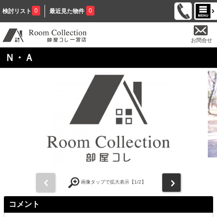
0
0
検討リスト
最近見た物件
お問合せ
Ｎ・Ａ
前
次
画像タップで拡大表示【
1
/2】
コメント