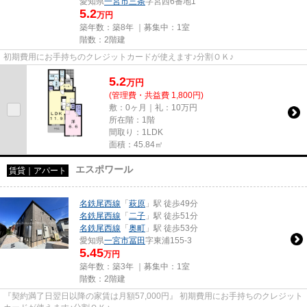
愛知県
一宮市
三条
字宮西6番地1
5.2
万円
築年数：築8年 ｜募集中：
1室
階数：2階建
初期費用にお手持ちのクレジットカードが使えます♪分割ＯＫ♪
5.2
万
円
(管理費・共益費 1,800円)
敷：0ヶ月｜礼：10万円
所在階：1階
間取り：1LDK
面積：45.84㎡
エスポワール
賃貸｜アパート
名鉄尾西線
「
萩原
」駅 徒歩49分
名鉄尾西線
「
二子
」駅 徒歩51分
名鉄尾西線
「
奥町
」駅 徒歩53分
愛知県
一宮市
冨田
字東浦155‐3
5.45
万円
築年数：築3年 ｜募集中：
1室
階数：2階建
『契約満了日翌日以降の家賃は月額57,000円』 初期費用にお手持ちのクレジット