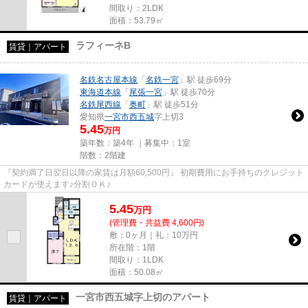
間取り：2LDK
面積：53.79㎡
ラフィーネB
賃貸｜アパート
名鉄名古屋本線
「
名鉄一宮
」駅 徒歩69分
東海道本線
「
尾張一宮
」駅 徒歩70分
名鉄尾西線
「
奥町
」駅 徒歩51分
愛知県
一宮市
西五城
字上切3
5.45
万円
築年数：築4年 ｜募集中：
1室
階数：2階建
『契約満了日翌日以降の家賃は月額60,500円』 初期費用にお手持ちのクレジット
カードが使えます♪分割ＯＫ♪
5.45
万
円
(管理費・共益費 4,600円)
敷：0ヶ月｜礼：10万円
所在階：1階
間取り：1LDK
面積：50.08㎡
一宮市西五城字上切のアパート
賃貸｜アパート