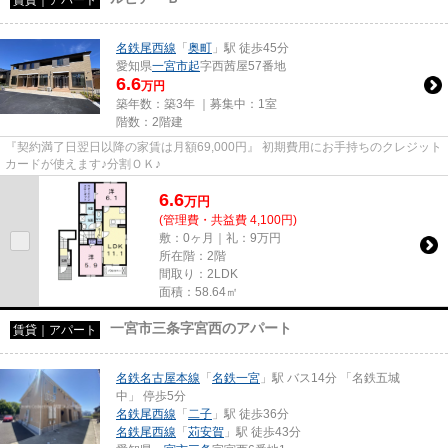
名鉄尾西線
「
奥町
」駅 徒歩45分
愛知県
一宮市
起
字西茜屋57番地
6.6
万円
築年数：築3年 ｜募集中：
1室
階数：2階建
『契約満了日翌日以降の家賃は月額69,000円』 初期費用にお手持ちのクレジット
カードが使えます♪分割ＯＫ♪
6.6
万
円
(管理費・共益費 4,100円)
敷：0ヶ月｜礼：9万円
所在階：2階
間取り：2LDK
面積：58.64㎡
一宮市三条字宮西のアパート
賃貸｜アパート
名鉄名古屋本線
「
名鉄一宮
」駅 バス14分 「名鉄五城
中」 停歩5分
名鉄尾西線
「
二子
」駅 徒歩36分
名鉄尾西線
「
苅安賀
」駅 徒歩43分