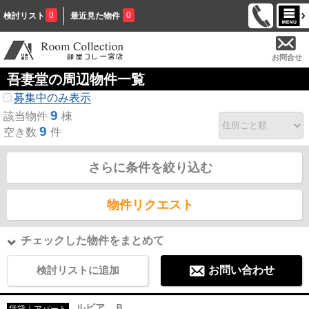
0
0
検討リスト
最近見た物件
お問合せ
吾妻堂の周辺物件一覧
募集中のみ表示
9
該当物件
棟
9
空き数
件
さらに条件を絞り込む
物件リクエスト
チェックした物件をまとめて
検討リストに追加
お問い合わせ
ルビア Ｂ
賃貸｜アパート