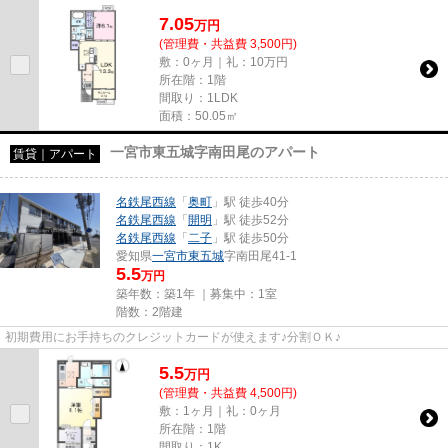
7.05
万
円
(管理費・共益費 3,500円)
敷：0ヶ月｜礼：10万円
所在階：1階
間取り：1LDK
面積：50.05㎡
一宮市東五城字南田尾のアパート
賃貸｜アパート
名鉄尾西線
「
奥町
」駅 徒歩40分
名鉄尾西線
「
開明
」駅 徒歩52分
名鉄尾西線
「
二子
」駅 徒歩50分
愛知県
一宮市
東五城
字南田尾41-1
5.5
万円
築年数：築1年 ｜募集中：
1室
階数：2階建
初期費用にお手持ちのクレジットカードが使えます♪分割ＯＫ♪
5.5
万
円
(管理費・共益費 4,500円)
敷：1ヶ月｜礼：0ヶ月
所在階：1階
間取り：1K