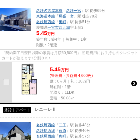
名鉄名古屋本線
「
名鉄一宮
」駅 徒歩69分
東海道本線
「
尾張一宮
」駅 徒歩70分
名鉄尾西線
「
奥町
」駅 徒歩51分
愛知県
一宮市
西五城
字上切3
5.45
万円
築年数：築4年 ｜募集中：
1室
階数：2階建
『契約満了日翌日以降の家賃は月額60,500円』 初期費用にお手持ちのクレジット
カードが使えます♪分割ＯＫ♪
5.45
万
円
(管理費・共益費 4,600円)
敷：0ヶ月｜礼：10万円
所在階：1階
間取り：1LDK
面積：50.08㎡
レニーレⅡ
賃貸｜アパート
名鉄尾西線
「
二子
」駅 徒歩48分
名鉄尾西線
「
萩原
」駅 徒歩46分
名鉄尾西線
「
奥町
」駅 徒歩57分