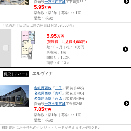
愛知県
一宮市
西五城
字下須賀38-1
5.95
万円
築年数：築2年 ｜募集中：
1室
階数：2階建
『契約満了日翌日以降の家賃は月額59,500円』
5.95
万
円
(管理費・共益費 4,600円)
敷：0ヶ月｜礼：10万円
所在階：1階
間取り：1LDK
面積：41.13㎡
エルヴィナ
賃貸｜アパート
名鉄尾西線
「
二子
」駅 徒歩46分
名鉄尾西線
「
奥町
」駅 徒歩48分
名鉄尾西線
「
萩原
」駅 徒歩49分
愛知県
一宮市
東五城
字寺廓248
7.05
万円
築年数：築1年 ｜募集中：
1室
階数：2階建
初期費用にお手持ちのクレジットカードが使えます♪分割ＯＫ♪