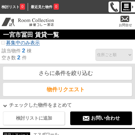
0
0
検討リスト
最近見た物件
お問合せ
一宮市冨田 賃貸一覧
募集中のみ表示
2
該当物件
棟
2
空き数
件
さらに条件を絞り込む
物件リクエスト
チェックした物件をまとめて
検討リストに追加
お問い合わせ
エスポワール
賃貸｜アパート