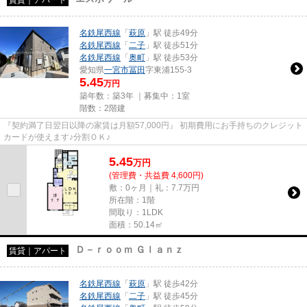
名鉄尾西線
「
萩原
」駅 徒歩49分
名鉄尾西線
「
二子
」駅 徒歩51分
名鉄尾西線
「
奥町
」駅 徒歩53分
愛知県
一宮市
冨田
字東浦155‐3
5.45
万円
築年数：築3年 ｜募集中：
1室
階数：2階建
『契約満了日翌日以降の家賃は月額57,000円』 初期費用にお手持ちのクレジット
カードが使えます♪分割ＯＫ♪
5.45
万
円
(管理費・共益費 4,600円)
敷：0ヶ月｜礼：7.7万円
所在階：1階
間取り：1LDK
面積：50.14㎡
Ｄ－ｒｏｏｍ Ｇｌａｎｚ
賃貸｜アパート
名鉄尾西線
「
萩原
」駅 徒歩42分
名鉄尾西線
「
二子
」駅 徒歩45分