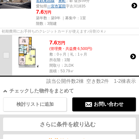
名鉄尾西線
「
奥町
」駅 徒歩59分
愛知県
一宮市
冨田
字古川1835
7.6
万円
築年数：築9年 ｜募集中：
1室
階数：3階建
初期費用にお手持ちのクレジットカードが使えます♪分割ＯＫ♪
7.6
万
円
(管理費・共益費 6,500円)
敷：0ヶ月｜礼：1ヶ月
所在階：1階
間取り：2LDK
面積：53.79㎡
該当公開件数
2
棟 空き数
2
件
1-2
棟表示
チェックした物件をまとめて
検討リストに追加
お問い合わせ
さらに条件を絞り込む