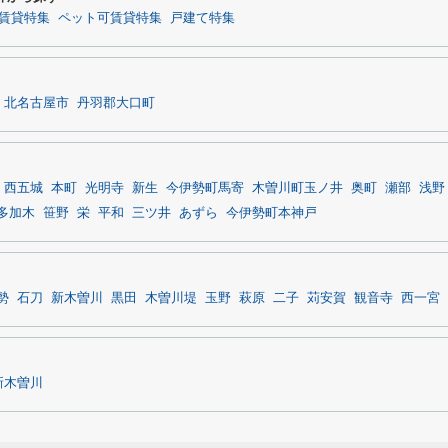
賃貸特集
ペット可賃貸特集
戸建て特集
北名古屋市
丹羽郡大口町
西五城
本町
光明寺
新生
今伊勢町馬寄
木曽川町玉ノ井
奥町
瀬部
浅野
多加木
笹野
栄
平和
三ツ井
あずら
今伊勢町本神戸
勢
石刀
新木曽川
黒田
木曽川堤
玉野
萩原
二子
苅安賀
観音寺
西一宮
新木曽川