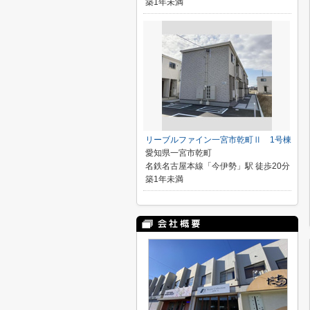
築1年未満
リーブルファイン一宮市乾町Ⅱ 1号棟
愛知県一宮市乾町
名鉄名古屋本線「今伊勢」駅 徒歩20分
築1年未満