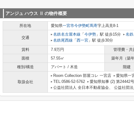
アンジュ ハウス Ⅱ
の物件概要
所在地
愛知県
一宮市
今伊勢町馬寄
字上高見8-1
名鉄名古屋本線
「
今伊勢
」駅 徒歩15分
名鉄
交通
名鉄尾西線
「
西一宮
」駅 徒歩30分
賃料
7.9万円
管理費・共
面積
57.55㎡
築年月（築
種別/構造
アパート / 木造
階建
Room Collection 部屋コレ 一宮店
愛知県一宮
TEL:0586-52-5762
愛知県知事 (2) 第24442
取扱会社
公益社団法人 全日本不動産協会、 公益社団法