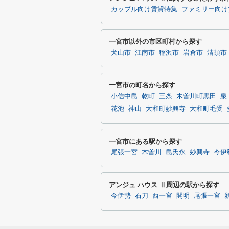
カップル向け賃貸特集
ファミリー向け
一宮市以外の市区町村から探す
犬山市
江南市
稲沢市
岩倉市
清須市
一宮市の町名から探す
小信中島
乾町
三条
木曽川町黒田
泉
花池
神山
大和町妙興寺
大和町毛受
一宮市にある駅から探す
尾張一宮
木曽川
島氏永
妙興寺
今伊
アンジュ ハウス Ⅱ周辺の駅から探す
今伊勢
石刀
西一宮
開明
尾張一宮