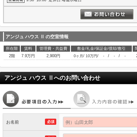
アンジュ ハウス Ⅱ
の空室情報
所在階
賃料
管理費・共益費
敷金/礼金/保証金/償却/敷引
2階
7.9万円
2,900円
/
/
/
/
0ヶ月
10万円
-
-
-
アンジュ ハウス Ⅱ
へのお問い合わせ
お名前
必須