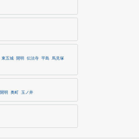
東五城
開明
伝法寺
平島
馬見塚
開明
奥町
玉ノ井