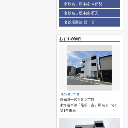
名鉄名古屋本線 今伊勢
名鉄名古屋本線 石刀
名鉄尾西線 西一宮
おすすめ物件
Jack izumiⅡ
愛知県一宮市泉２丁目
東海道本線「尾張一宮」駅 徒歩15分
築1年未満