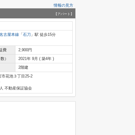
情報の見方
【アパート】
名古屋本線
「
石刀
」駅 徒歩15分
益費
2,900円
年数）
2021年 9月 ( 築4年 )
2階建
市花池３丁目25-2
号
人 不動産保証協会