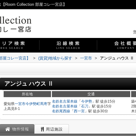
om Collection 部屋コレ一宮店】
営
on 部屋コレ一宮店】
>
(賃貸)地域から探す
>
一宮市
>
アンジュ ハウス Ⅱ
アンジュ ハウス Ⅱ
所在地
交通
名鉄名古屋本線
「
今伊勢
」駅 徒歩15分
築
愛知県
一宮市
今伊勢町馬寄
字
名鉄名古屋本線
「
石刀
」駅 徒歩15分
2
上高見8-1
名鉄尾西線
「
西一宮
」駅 徒歩30分
木
物件情報
周辺施設