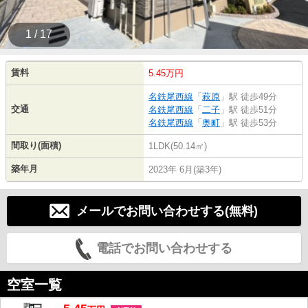
1 / 17
賃料
5.45万円
名鉄尾西線
「
萩原
」駅 徒歩49分
交通
名鉄尾西線
「
二子
」駅 徒歩51分
名鉄尾西線
「
奥町
」駅 徒歩53分
間取り(面積)
1LDK(50.14㎡)
築年月
2023年 6月(築3年)
メールでお問い合わせする(無料)
電話でお問い合わせする
空室一覧