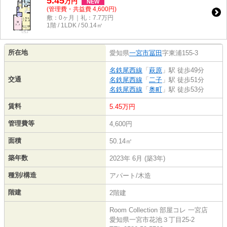
5.45
万
円
NEW
(管理費・共益費 4,600円)
敷：0ヶ月｜礼：7.7万円
1階 / 1LDK / 50.14㎡
所在地
愛知県
一宮市
冨田
字東浦155‐3
名鉄尾西線
「
萩原
」駅 徒歩49分
交通
名鉄尾西線
「
二子
」駅 徒歩51分
名鉄尾西線
「
奥町
」駅 徒歩53分
賃料
5.45万円
管理費等
4,600円
面積
50.14㎡
築年数
2023年 6月 (築3年)
種別/構造
アパート/木造
階建
2階建
Room Collection 部屋コレ 一宮店
愛知県一宮市花池３丁目25-2