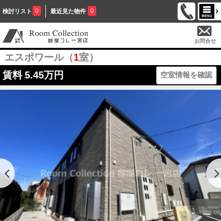
0
0
検討リスト
最近見た物件
お問合せ
エスポワール（
1
室）
賃料
5.45万円
空室情報を確認