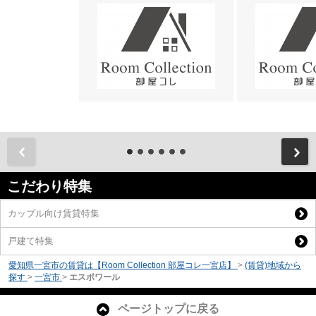
前
こだわり特集
カップル向け賃貸特集
戸建て特集
愛知県一宮市の賃貸は【Room Collection 部屋コレ一宮店】
>
(賃貸)地域から
探す
>
一宮市
>
エスポワール
ページトップに戻る