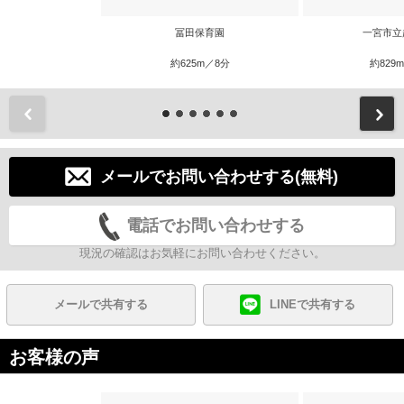
冨田保育園
一宮市立
約625m／8分
約829
前
メールでお問い合わせする(無料)
電話でお問い合わせする
現況の確認はお気軽にお問い合わせください。
メールで共有する
LINEで共有する
お客様の声