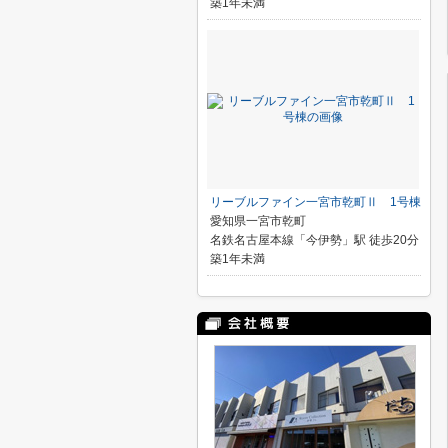
築1年未満
リーブルファイン一宮市乾町Ⅱ 1号棟
愛知県一宮市乾町
名鉄名古屋本線「今伊勢」駅 徒歩20分
築1年未満