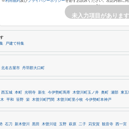
※
利用規約
及び
プライバシーポリシー
を必ずお読みください。左記内容に同
さい。
未入力項目がありま
す
集
戸建て特集
北名古屋市
丹羽郡大口町
西五城
本町
光明寺
新生
今伊勢町馬寄
木曽川町玉ノ井
奥町
瀬部
東五
加木
平和
笹野
栄
木曽川町門間
木曽川町里小牧
今伊勢町本神戸
勢
石刀
新木曽川
黒田
木曽川堤
玉野
萩原
二子
苅安賀
観音寺
西一宮