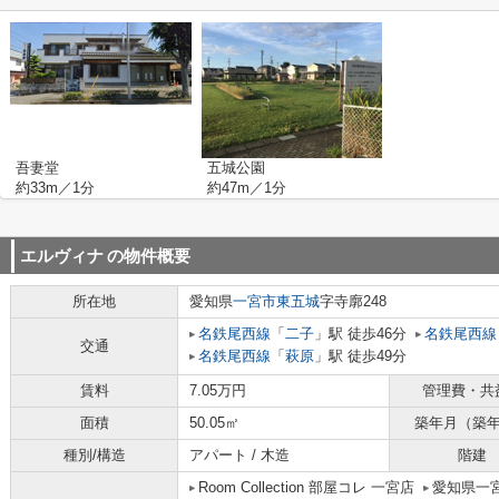
吾妻堂
五城公園
約33m／1分
約47m／1分
エルヴィナ
の物件概要
所在地
愛知県
一宮市
東五城
字寺廓248
名鉄尾西線
「
二子
」駅 徒歩46分
名鉄尾西線
交通
名鉄尾西線
「
萩原
」駅 徒歩49分
賃料
7.05万円
管理費・共
面積
50.05㎡
築年月（築
種別/構造
アパート / 木造
階建
Room Collection 部屋コレ 一宮店
愛知県一宮