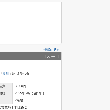
情報の見方
【アパート】
「
奥町
」駅 徒歩48分
益費
3,500円
年数）
2025年 4月 ( 築1年 )
2階建
市花池３丁目25-2