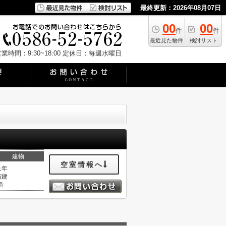
最終更新：2026年08月07日
00
00
件
件
最近見た物件
検討リスト
業時間：9:30~18:00
定休日：毎週水曜日
建物
空室情報へ
1年
階建
造