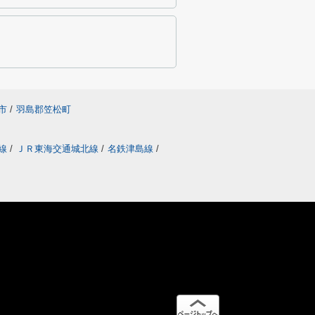
市
/
羽島郡笠松町
線
/
ＪＲ東海交通城北線
/
名鉄津島線
/