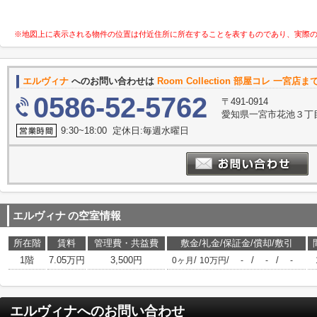
※地図上に表示される物件の位置は付近住所に所在することを表すものであり、実際
エルヴィナ
へのお問い合わせは
Room Collection 部屋コレ 一宮店ま
0586-52-5762
〒491-0914
愛知県一宮市花池３丁目
9:30~18:00 定休日:毎週水曜日
エルヴィナ
の空室情報
所在階
賃料
管理費・共益費
敷金/礼金/保証金/償却/敷引
1階
7.05万円
3,500円
/
/
/
/
0ヶ月
10万円
-
-
-
エルヴィナ
へのお問い合わせ