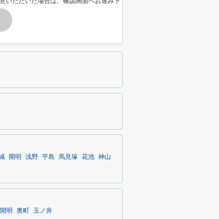
意いただいた場合は、確認画面へお進み下
す
城
開明
浅野
平島
馬見塚
花池
神山
開明
奥町
玉ノ井