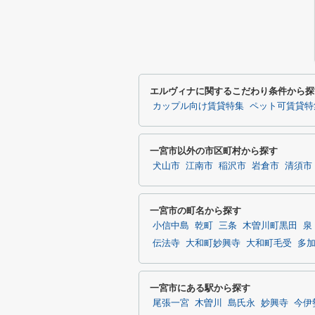
エルヴィナに関するこだわり条件から探
カップル向け賃貸特集
ペット可賃貸特
一宮市以外の市区町村から探す
犬山市
江南市
稲沢市
岩倉市
清須市
一宮市の町名から探す
小信中島
乾町
三条
木曽川町黒田
泉
伝法寺
大和町妙興寺
大和町毛受
多
一宮市にある駅から探す
尾張一宮
木曽川
島氏永
妙興寺
今伊