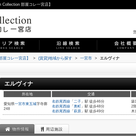
llection 部屋コレ一宮店】
営
on 部屋コレ一宮店】
>
(賃貸)地域から探す
>
一宮市
>
エルヴィナ
エルヴィナ
所在地
交通
名鉄尾西線
「
二子
」駅 徒歩46分
築
愛知県
一宮市
東五城
字寺廓
名鉄尾西線
「
奥町
」駅 徒歩48分
2
248
名鉄尾西線
「
萩原
」駅 徒歩49分
木
物件情報
周辺施設