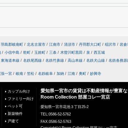
羽島郡岐南町
/
北名古屋市
/
江南市
/
清須市
/
丹羽郡大口町
/
稲沢市
/
岩倉
鶉
/
小信中島
/
乾町
/
玉姓町
/
三条
/
木曽川町黒田
/
泉
/
西五城
東海道本線
/
名鉄尾西線
/
名鉄竹鼻線
/
高山本線
/
名鉄犬山線
/
名鉄各務原
尾張一宮
/
岐南
/
笠松
/
名鉄岐阜
/
加納
/
江南
/
奥町
/
妙興寺
愛知県一宮市の賃貸は不動産情報が豊富な
カップル向け
Room Collection 部屋コレ一宮店
ファミリー向け
ペット可
愛知県一宮市花池３丁目25-2
新築物件
TEL:0586-52-5762
戸建て
FAX:0586-52-5763
Copyright(c) Room Collection 部屋コレ 一宮店