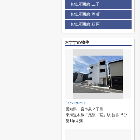
名鉄尾西線 二子
名鉄尾西線 奥町
名鉄尾西線 萩原
おすすめ物件
Jack izumiⅡ
愛知県一宮市泉２丁目
東海道本線「尾張一宮」駅 徒歩15分
築1年未満