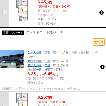
6.45
万
円
(管理費・共益費 4,600円)
敷：0ヶ月｜礼：10万円
所在階：1階
間取り：1LDK
面積：50.01㎡
クレストコート瀬部 Ｂ
賃貸｜アパート
名鉄犬山線
「
江南
」駅 バス16分 「瀬部（愛知県）」 停
歩9分
名鉄犬山線
「
江南
」駅 徒歩46分
名鉄犬山線
「
布袋
」駅 徒歩59分
愛知県
一宮市
瀬部
字本郷13-4
6.25
6.45
万円～
万円
築年数：予定 ｜募集中：
3室
階数：2階建
初期費用にお手持ちのクレジットカードが使えます♪分割ＯＫ♪
6.25
万
円
(管理費・共益費 4,600円)