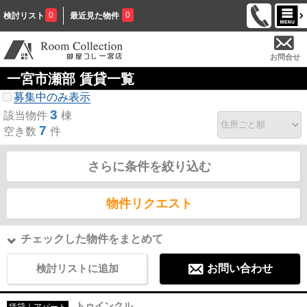
0
0
検討リスト
最近見た物件
お問合せ
一宮市瀬部 賃貸一覧
募集中のみ表示
3
該当物件
棟
7
空き数
件
さらに条件を絞り込む
物件リクエスト
チェックした物件をまとめて
検討リストに追加
お問い合わせ
トゥインクル
賃貸｜アパート