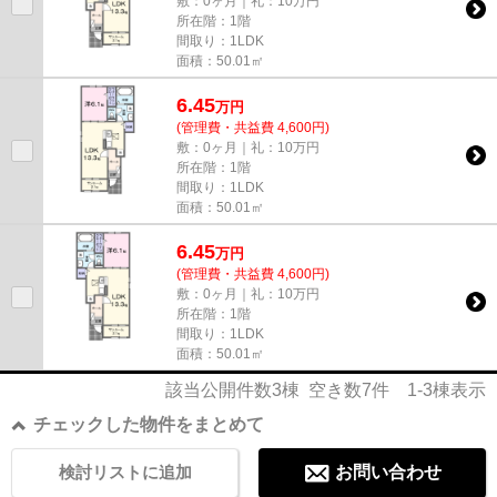
敷：0ヶ月｜礼：10万円
所在階：1階
間取り：1LDK
面積：50.01㎡
6.45
万
円
(管理費・共益費 4,600円)
敷：0ヶ月｜礼：10万円
所在階：1階
間取り：1LDK
面積：50.01㎡
6.45
万
円
(管理費・共益費 4,600円)
敷：0ヶ月｜礼：10万円
所在階：1階
間取り：1LDK
面積：50.01㎡
該当公開件数
3
棟 空き数
7
件
1-3
棟表示
チェックした物件をまとめて
検討リストに追加
お問い合わせ