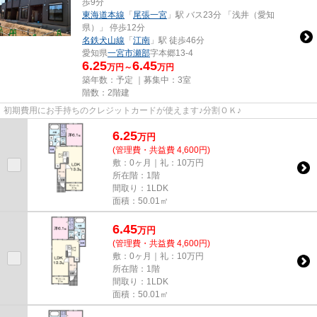
歩9分
東海道本線
「
尾張一宮
」駅 バス23分 「浅井（愛知
県）」 停歩12分
名鉄犬山線
「
江南
」駅 徒歩46分
愛知県
一宮市
瀬部
字本郷13-4
6.25
6.45
万円～
万円
築年数：予定 ｜募集中：
3室
階数：2階建
初期費用にお手持ちのクレジットカードが使えます♪分割ＯＫ♪
6.25
万
円
(管理費・共益費 4,600円)
敷：0ヶ月｜礼：10万円
所在階：1階
間取り：1LDK
面積：50.01㎡
6.45
万
円
(管理費・共益費 4,600円)
敷：0ヶ月｜礼：10万円
所在階：1階
間取り：1LDK
面積：50.01㎡