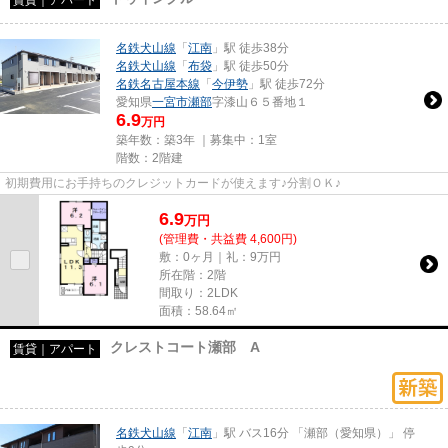
名鉄犬山線
「
江南
」駅 徒歩38分
名鉄犬山線
「
布袋
」駅 徒歩50分
名鉄名古屋本線
「
今伊勢
」駅 徒歩72分
愛知県
一宮市
瀬部
字漆山６５番地１
6.9
万円
築年数：築3年 ｜募集中：
1室
階数：2階建
初期費用にお手持ちのクレジットカードが使えます♪分割ＯＫ♪
6.9
万
円
(管理費・共益費 4,600円)
敷：0ヶ月｜礼：9万円
所在階：2階
間取り：2LDK
面積：58.64㎡
クレストコート瀬部 A
賃貸｜アパート
名鉄犬山線
「
江南
」駅 バス16分 「瀬部（愛知県）」 停