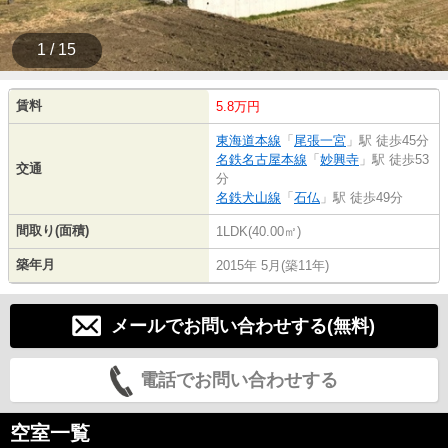
1 / 15
賃料
5.8万円
東海道本線
「
尾張一宮
」駅 徒歩45分
名鉄名古屋本線
「
妙興寺
」駅 徒歩53
交通
分
名鉄犬山線
「
石仏
」駅 徒歩49分
間取り(面積)
1LDK(40.00㎡)
築年月
2015年 5月(築11年)
メールでお問い合わせする(無料)
電話でお問い合わせする
空室一覧