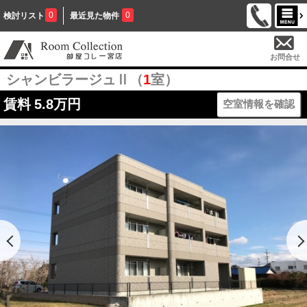
0
0
検討リスト
最近見た物件
お問合せ
シャンビラージュⅡ（
1
室）
賃料
5.8万円
空室情報を確認