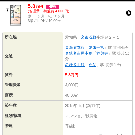
5.8
万
円
NEW
(管理費・共益費 4,000円)
敷：1ヶ月｜礼：0ヶ月
3階 / 1LDK / 40.00㎡
所在地
愛知県
一宮市
浅野
字堀金２－１
東海道本線
「
尾張一宮
」駅 徒歩45分
名鉄名古屋本線
「
妙興寺
」駅 徒歩53
交通
分
名鉄犬山線
「
石仏
」駅 徒歩49分
賃料
5.8万円
管理費等
4,000円
面積
40.00㎡
築年数
2015年 5月 (築11年)
種別/構造
マンション/鉄骨造
階建
3階建