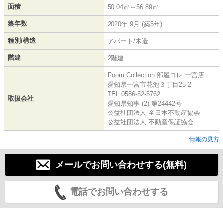
面積
50.04㎡～56.89㎡
築年数
2020年 9月 (築5年)
種別/構造
アパート/木造
階建
2階建
Room Collection 部屋コレ 一宮店
愛知県一宮市花池３丁目25-2
TEL:0586-52-5762
取扱会社
愛知県知事 (2) 第24442号
公益社団法人 全日本不動産協会
公益社団法人 不動産保証協会
情報の見方
メールでお問い合わせする(無料)
電話でお問い合わせする