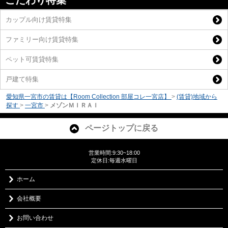
こだわり特集
カップル向け賃貸特集
ファミリー向け賃貸特集
ペット可賃貸特集
戸建て特集
愛知県一宮市の賃貸は【Room Collection 部屋コレ一宮店】
>
(賃貸)地域から
探す
>
一宮市
>
メゾンＭＩＲＡＩ
ページトップに戻る
営業時間:9:30~18:00
定休日:毎週水曜日
ホーム
会社概要
お問い合わせ