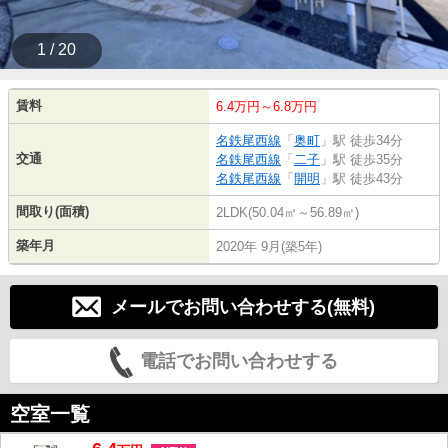
1 / 20
賃料
6.4万円～6.8万円
名鉄尾西線
「
奥町
」駅 徒歩34分
交通
名鉄尾西線
「
二子
」駅 徒歩35分
名鉄尾西線
「
開明
」駅 徒歩43分
間取り(面積)
2LDK(50.04㎡～56.89㎡)
築年月
2020年 9月(築5年)
メールでお問い合わせする(無料)
電話でお問い合わせする
空室一覧