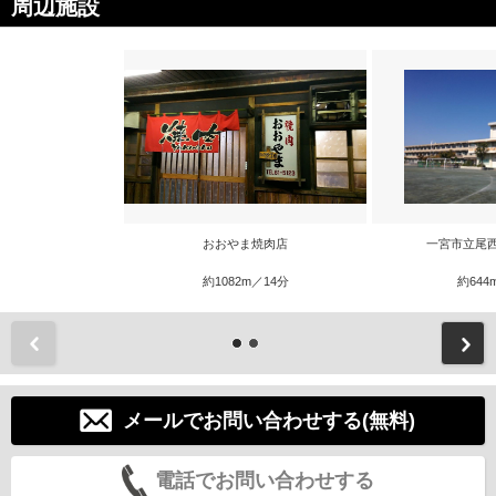
周辺施設
おおやま焼肉店
一宮市立尾
約1082m／14分
約644
前
メールでお問い合わせする(無料)
電話でお問い合わせする