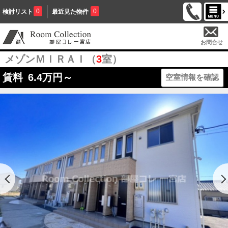
0
0
検討リスト
最近見た物件
お問合せ
メゾンＭＩＲＡＩ（
3
室）
賃料
6.4
万円～
空室情報を確認