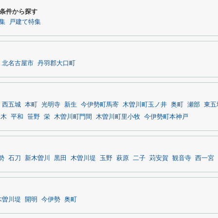
条件から探す
集
戸建て特集
北名古屋市
丹羽郡大口町
西五城
本町
光明寺
新生
今伊勢町馬寄
木曽川町玉ノ井
奥町
瀬部
東五
加木
平和
笹野
栄
木曽川町門間
木曽川町里小牧
今伊勢町本神戸
勢
石刀
新木曽川
黒田
木曽川堤
玉野
萩原
二子
苅安賀
観音寺
西一宮
木曽川堤
開明
今伊勢
奥町