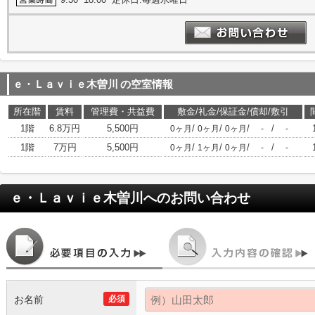
ｅ・Ｌａｖｉｅ木曽川
の空室情報
所在階
賃料
管理費・共益費
敷金/礼金/保証金/償却/敷引
1階
6.8万円
5,500円
/
/
/
/
0ヶ月
0ヶ月
0ヶ月
-
-
1階
7万円
5,500円
/
/
/
/
0ヶ月
1ヶ月
0ヶ月
-
-
ｅ・Ｌａｖｉｅ木曽川
へのお問い合わせ
お名前
必須