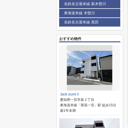
名鉄名古屋本線 新木曽川
東海道本線 木曽川
名鉄名古屋本線 黒田
おすすめ物件
Jack izumiⅡ
愛知県一宮市泉２丁目
東海道本線「尾張一宮」駅 徒歩15分
築1年未満