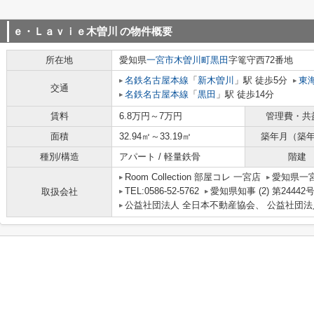
ｅ・Ｌａｖｉｅ木曽川
の物件概要
所在地
愛知県
一宮市
木曽川町黒田
字篭守西72番地
名鉄名古屋本線
「
新木曽川
」駅 徒歩5分
東
交通
名鉄名古屋本線
「
黒田
」駅 徒歩14分
賃料
6.8万円～7万円
管理費・共
面積
32.94㎡～33.19㎡
築年月（築
種別/構造
アパート / 軽量鉄骨
階建
Room Collection 部屋コレ 一宮店
愛知県一宮
TEL:0586-52-5762
愛知県知事 (2) 第24442
取扱会社
公益社団法人 全日本不動産協会、 公益社団法