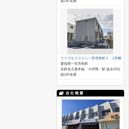
築1年未満
リーブルファイン一宮市乾町Ⅱ 1号棟
愛知県一宮市乾町
名鉄名古屋本線「今伊勢」駅 徒歩20分
築1年未満