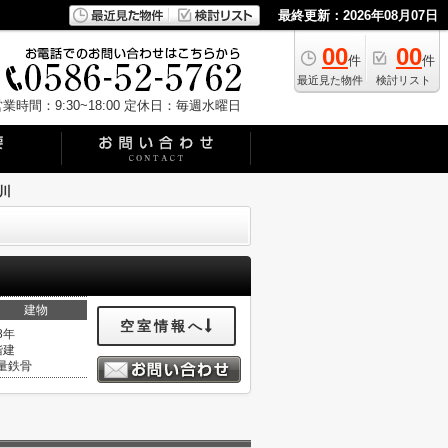
最終更新：2026年08月07日
00
00
件
件
最近見た物件
検討リスト
業時間：9:30~18:00
定休日：毎週水曜日
川
建物
空室情報へ
8年
階建
量鉄骨