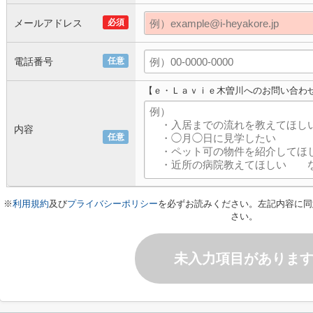
メールアドレス
必須
電話番号
任意
【ｅ・Ｌａｖｉｅ木曽川へのお問い合わ
内容
任意
※
利用規約
及び
プライバシーポリシー
を必ずお読みください。左記内容に同
さい。
未入力項目がありま