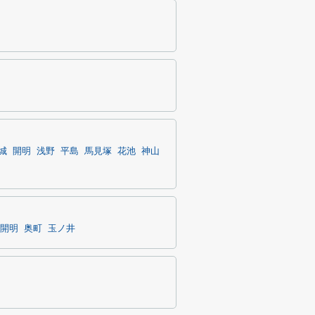
城
開明
浅野
平島
馬見塚
花池
神山
開明
奥町
玉ノ井