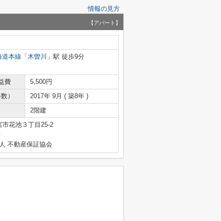
情報の見方
【アパート】
海道本線
「
木曽川
」駅 徒歩9分
益費
5,500円
年数）
2017年 9月 ( 築8年 )
2階建
市花池３丁目25-2
号
人 不動産保証協会