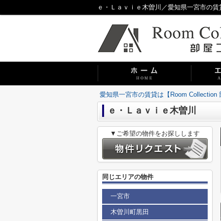
ｅ・Ｌａｖｉｅ木曽川／愛知県一宮市の賃貸は【R
愛知県一宮市の賃貸は【Room Collecti
ｅ・Ｌａｖｉｅ木曽川
▼ご希望の物件をお探しします
同じエリアの物件
一宮市
木曽川町黒田