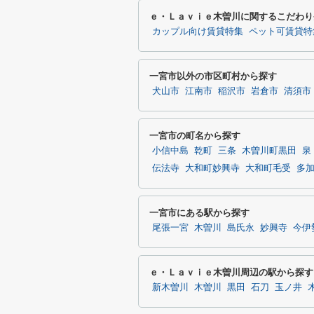
ｅ・Ｌａｖｉｅ木曽川に関するこだわり
カップル向け賃貸特集
ペット可賃貸特
一宮市以外の市区町村から探す
犬山市
江南市
稲沢市
岩倉市
清須市
一宮市の町名から探す
小信中島
乾町
三条
木曽川町黒田
泉
伝法寺
大和町妙興寺
大和町毛受
多
一宮市にある駅から探す
尾張一宮
木曽川
島氏永
妙興寺
今伊
ｅ・Ｌａｖｉｅ木曽川周辺の駅から探す
新木曽川
木曽川
黒田
石刀
玉ノ井