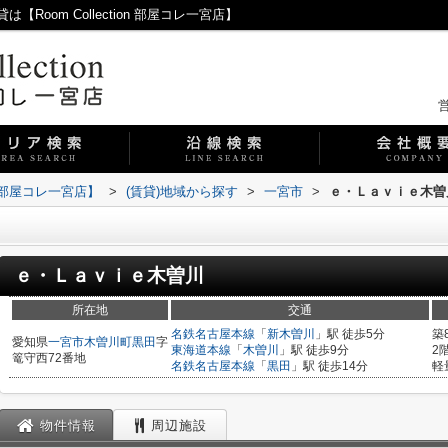
oom Collection 部屋コレ一宮店】
営
on 部屋コレ一宮店】
>
(賃貸)地域から探す
>
一宮市
>
ｅ・Ｌａｖｉｅ木曽
ｅ・Ｌａｖｉｅ木曽川
所在地
交通
名鉄名古屋本線
「
新木曽川
」駅 徒歩5分
築
愛知県
一宮市
木曽川町黒田
字
東海道本線
「
木曽川
」駅 徒歩9分
2
篭守西72番地
名鉄名古屋本線
「
黒田
」駅 徒歩14分
軽
物件情報
周辺施設