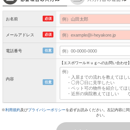
お名前
必須
メールアドレス
必須
電話番号
任意
【エスポワールＨｕｇへのお問い合わせ
内容
任意
※
利用規約
及び
プライバシーポリシー
を必ずお読みください。左記内容に同
さい。