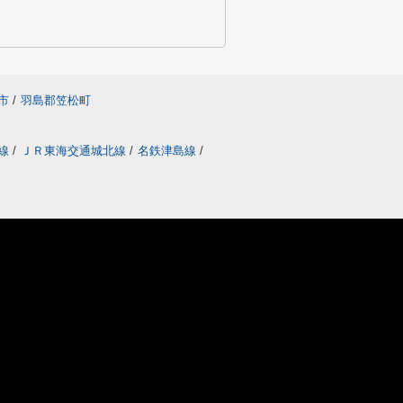
市
/
羽島郡笠松町
線
/
ＪＲ東海交通城北線
/
名鉄津島線
/