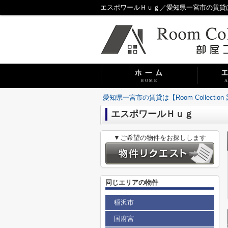
エスポワールＨｕｇ／愛知県一宮市の賃貸は【Ro
愛知県一宮市の賃貸は【Room Collecti
エスポワールＨｕｇ
▼ご希望の物件をお探しします
同じエリアの物件
稲沢市
国府宮