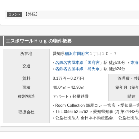
【外観】
コメント
エスポワールＨｕｇ
の物件概要
所在地
愛知県
稲沢市
国府宮
１丁目１０－７
名鉄名古屋本線
「
国府宮
」駅 徒歩10分
東海
交通
名鉄名古屋本線
「
島氏永
」駅 徒歩24分
賃料
8.1万円～8.2万円
管理費・共
面積
40.04㎡～42.93㎡
築年月（築
種別/構造
アパート / 軽量鉄骨
階建
Room Collection 部屋コレ 一宮店
愛知県一宮
TEL:0586-52-5762
愛知県知事 (2) 第24442
取扱会社
公益社団法人 全日本不動産協会、 公益社団法