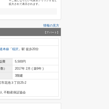
※ご覧になりたい写真をクリックすると
拡大されて表示されます。
情報の見方
【アパート】
道本線
「
稲沢
」駅 徒歩20分
益費
5,500円
年数）
2017年 2月 ( 築9年 )
3階建
市花池３丁目25-2
号
人 不動産保証協会