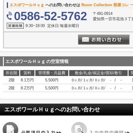
エスポワールＨｕｇ
へのお問い合わせは
Room Collection 部屋コ
0586-52-5762
〒491-0914
愛知県一宮市花池３丁目
9:30~18:00 定休日:毎週水曜日
エスポワールＨｕｇ
の空室情報
所在階
賃料
管理費・共益費
敷金/礼金/保証金/償却/敷引
2階
8.1万円
5,500円
/
/
/
/
0ヶ月
1ヶ月
0ヶ月
-
-
2階
8.2万円
5,500円
/
/
/
/
0ヶ月
1ヶ月
0ヶ月
-
-
エスポワールＨｕｇ
へのお問い合わせ