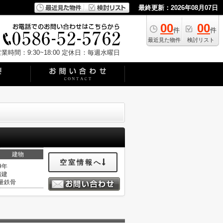
最終更新：2026年08月07日
00
00
件
件
最近見た物件
検討リスト
業時間：9:30~18:00
定休日：毎週水曜日
建物
空室情報へ
9年
階建
量鉄骨