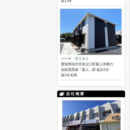
築13年
パーチ モリカミ
愛知県稲沢市祖父江町森上本郷六
名鉄尾西線「森上」駅 徒歩2分
築1年未満