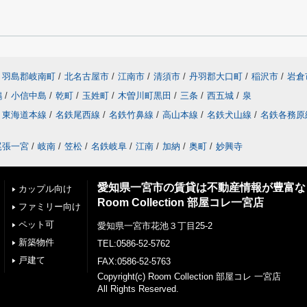
羽島郡岐南町
/
北名古屋市
/
江南市
/
清須市
/
丹羽郡大口町
/
稲沢市
/
岩倉
鶉
/
小信中島
/
乾町
/
玉姓町
/
木曽川町黒田
/
三条
/
西五城
/
泉
東海道本線
/
名鉄尾西線
/
名鉄竹鼻線
/
高山本線
/
名鉄犬山線
/
名鉄各務原
尾張一宮
/
岐南
/
笠松
/
名鉄岐阜
/
江南
/
加納
/
奥町
/
妙興寺
愛知県一宮市の賃貸は不動産情報が豊富な
カップル向け
Room Collection 部屋コレ一宮店
ファミリー向け
ペット可
愛知県一宮市花池３丁目25-2
新築物件
TEL:0586-52-5762
戸建て
FAX:0586-52-5763
Copyright(c) Room Collection 部屋コレ 一宮店
All Rights Reserved.