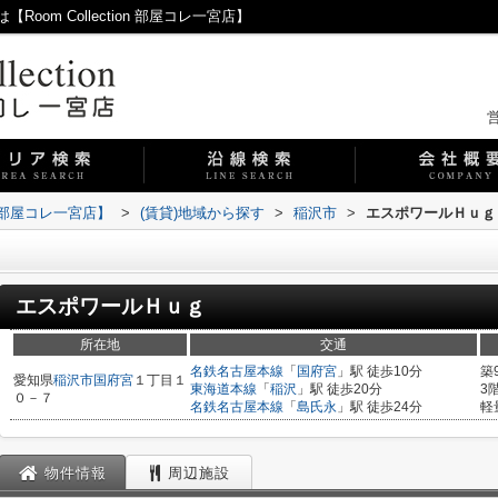
om Collection 部屋コレ一宮店】
営
on 部屋コレ一宮店】
>
(賃貸)地域から探す
>
稲沢市
>
エスポワールＨｕｇ
エスポワールＨｕｇ
所在地
交通
名鉄名古屋本線
「
国府宮
」駅 徒歩10分
築
愛知県
稲沢市
国府宮
１丁目１
東海道本線
「
稲沢
」駅 徒歩20分
3
０－７
名鉄名古屋本線
「
島氏永
」駅 徒歩24分
軽
物件情報
周辺施設