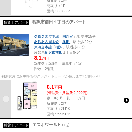
所在階：1階
間取り：1R
面積：30.85㎡
稲沢市前田１丁目のアパート
賃貸｜アパート
名鉄名古屋本線
「
国府宮
」駅 徒歩15分
名鉄名古屋本線
「
奥田
」駅 徒歩30分
東海道本線
「
稲沢
」駅 徒歩30分
愛知県
稲沢市
前田
１丁目9-14
8.1
万円
築年数：築6年 ｜募集中：
1室
階数：2階建
初期費用にお手持ちのクレジットカードが使えます♪分割ＯＫ♪
8.1
万
円
(管理費・共益費 2,900円)
敷：0ヶ月｜礼：10万円
所在階：2階
間取り：2LDK
面積：56.61㎡
エスポワールＨｕｇ
賃貸｜アパート