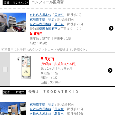
コンフォール国府宮
賃貸｜マンション
名鉄名古屋本線
「
国府宮
」駅 徒歩2分
東海道本線
「
稲沢
」駅 徒歩23分
名鉄名古屋本線
「
島氏永
」駅 徒歩29分
愛知県
稲沢市
国府宮
２丁目１０－２９
5.9
万円
築年数：築7年 ｜募集中：
1室
階数：3階建
初期費用にお手持ちのクレジットカードが使えます♪分割ＯＫ♪
5.9
万
円
(管理費・共益費 4,500円)
敷：1ヶ月｜礼：0ヶ月
所在階：1階
間取り：1K
面積：30.96㎡
長野１－７ＫＯＤＡＴＥＸⅠＤ
賃貸｜一戸建て
東海道本線
「
稲沢
」駅 徒歩10分
名鉄名古屋本線
「
国府宮
」駅 徒歩15分
名鉄名古屋本線
「
島氏永
」駅 徒歩32分