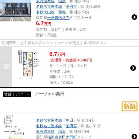
東海道本線
「
稲沢
」駅 徒歩34分
名鉄名古屋本線
「
国府宮
」駅 徒歩50分
名鉄犬山線
「
西春
」駅 徒歩58分
愛知県
一宮市
伝法寺
６丁目８ー４
6.7
万円
築年数：築1年 ｜募集中：
1室
階数：2階建
初期費用にお手持ちのクレジットカードが使えます♪分割ＯＫ♪
6.7
万
円
(管理費・共益費 4,500円)
敷：1ヶ月｜礼：0ヶ月
所在階：2階
間取り：1LDK
面積：42.82㎡
ノーヴェル奥田
賃貸｜アパート
名鉄名古屋本線
「
奥田
」駅 徒歩4分
名鉄名古屋本線
「
国府宮
」駅 徒歩31分
東海道本線
「
稲沢
」駅 徒歩40分
愛知県
稲沢市
奥田大門町
２７－２