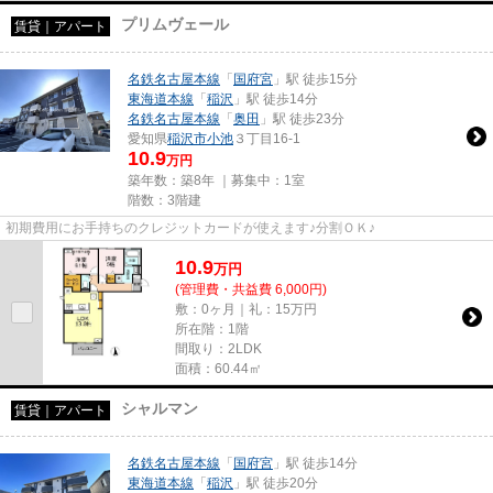
プリムヴェール
賃貸｜アパート
名鉄名古屋本線
「
国府宮
」駅 徒歩15分
東海道本線
「
稲沢
」駅 徒歩14分
名鉄名古屋本線
「
奥田
」駅 徒歩23分
愛知県
稲沢市
小池
３丁目16-1
10.9
万円
築年数：築8年 ｜募集中：
1室
階数：3階建
初期費用にお手持ちのクレジットカードが使えます♪分割ＯＫ♪
10.9
万
円
(管理費・共益費 6,000円)
敷：0ヶ月｜礼：15万円
所在階：1階
間取り：2LDK
面積：60.44㎡
シャルマン
賃貸｜アパート
名鉄名古屋本線
「
国府宮
」駅 徒歩14分
東海道本線
「
稲沢
」駅 徒歩20分