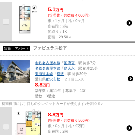
5.1
万
円
(管理費・共益費 4,000円)
敷：1ヶ月｜礼：0ヶ月
所在階：2階
間取り：1K
面積：29.50㎡
ファビュラス松下
賃貸｜アパート
名鉄名古屋本線
「
国府宮
」駅 徒歩7分
名鉄名古屋本線
「
島氏永
」駅 徒歩25分
東海道本線
「
稲沢
」駅 徒歩30分
愛知県
稲沢市
松下
２丁目11-16
8.8
万円
築年数：築11年 ｜募集中：
1室
階数：3階建
初期費用にお手持ちのクレジットカードが使えます♪分割ＯＫ♪
8.8
万
円
(管理費・共益費 6,500円)
敷：0ヶ月｜礼：9万円
所在階：2階