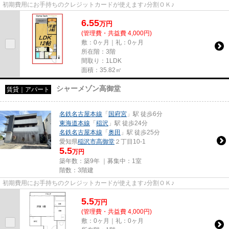
初期費用にお手持ちのクレジットカードが使えます♪分割ＯＫ♪
6.55
万
円
(管理費・共益費 4,000円)
敷：0ヶ月｜礼：0ヶ月
所在階：3階
間取り：1LDK
面積：35.82㎡
シャーメゾン高御堂
賃貸｜アパート
名鉄名古屋本線
「
国府宮
」駅 徒歩6分
東海道本線
「
稲沢
」駅 徒歩24分
名鉄名古屋本線
「
奥田
」駅 徒歩25分
愛知県
稲沢市
高御堂
２丁目10-1
5.5
万円
築年数：築9年 ｜募集中：
1室
階数：3階建
初期費用にお手持ちのクレジットカードが使えます♪分割ＯＫ♪
5.5
万
円
(管理費・共益費 4,000円)
敷：0ヶ月｜礼：0ヶ月