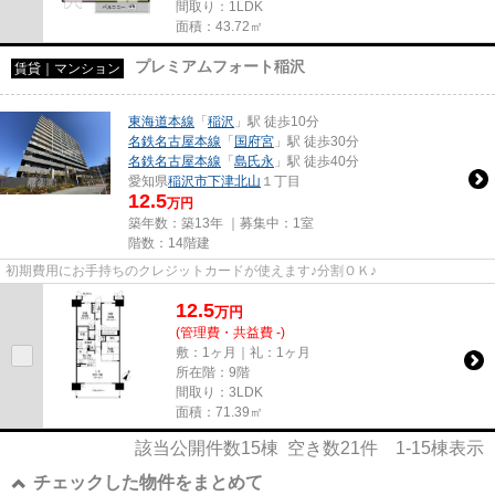
間取り：1LDK
面積：43.72㎡
プレミアムフォート稲沢
賃貸｜マンション
東海道本線
「
稲沢
」駅 徒歩10分
名鉄名古屋本線
「
国府宮
」駅 徒歩30分
名鉄名古屋本線
「
島氏永
」駅 徒歩40分
愛知県
稲沢市
下津北山
１丁目
12.5
万円
築年数：築13年 ｜募集中：
1室
階数：14階建
初期費用にお手持ちのクレジットカードが使えます♪分割ＯＫ♪
12.5
万
円
(管理費・共益費 -)
敷：1ヶ月｜礼：1ヶ月
所在階：9階
間取り：3LDK
面積：71.39㎡
該当公開件数
15
棟 空き数
21
件
1-15
棟表示
チェックした物件をまとめて