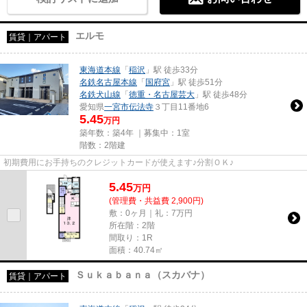
エルモ
賃貸｜アパート
東海道本線
「
稲沢
」駅 徒歩33分
名鉄名古屋本線
「
国府宮
」駅 徒歩51分
名鉄犬山線
「
徳重・名古屋芸大
」駅 徒歩48分
愛知県
一宮市
伝法寺
３丁目11番地6
5.45
万円
築年数：築4年 ｜募集中：
1室
階数：2階建
初期費用にお手持ちのクレジットカードが使えます♪分割ＯＫ♪
5.45
万
円
(管理費・共益費 2,900円)
敷：0ヶ月｜礼：7万円
所在階：2階
間取り：1R
面積：40.74㎡
Ｓｕｋａｂａｎａ（スカバナ）
賃貸｜アパート