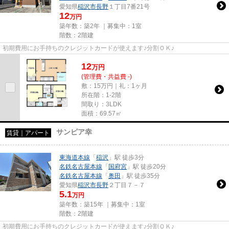
愛知県
稲沢市
長野
１丁目7番21号
12
万円
築年数：築2年 ｜募集中：
1室
階数：2階建
初期費用にお手持ちのクレジットカードが使えます♪分割ＯＫ♪
12
万
円
(管理費・共益費 -)
敷：15万円｜礼：1ヶ月
所在階：1-2階
間取り：3LDK
面積：69.57㎡
サンピア幸
賃貸｜アパート
東海道本線
「
稲沢
」駅 徒歩3分
名鉄名古屋本線
「
国府宮
」駅 徒歩20分
名鉄名古屋本線
「
奥田
」駅 徒歩35分
愛知県
稲沢市
長野
２丁目７－７
5.1
万円
築年数：築15年 ｜募集中：
1室
階数：2階建
初期費用にお手持ちのクレジットカードが使えます♪分割ＯＫ♪