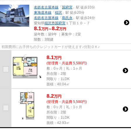
名鉄名古屋本線
「
国府宮
」駅 徒歩10分
東海道本線
「
稲沢
」駅 徒歩20分
名鉄名古屋本線
「
島氏永
」駅 徒歩24分
愛知県
稲沢市
国府宮
１丁目１０－７
8.1
8.2
万円～
万円
築年数：築9年 ｜募集中：
2室
階数：3階建
初期費用にお手持ちのクレジットカードが使えます♪分割ＯＫ♪
8.1
万
円
(管理費・共益費 5,500円)
敷：0ヶ月｜礼：1ヶ月
所在階：2階
間取り：1LDK
面積：40.04㎡
8.2
万
円
(管理費・共益費 5,500円)
敷：0ヶ月｜礼：1ヶ月
所在階：2階
間取り：1LDK
面積：42.93㎡