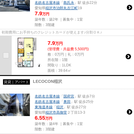
名鉄名古屋本線
「
島氏永
」駅 徒歩22分
愛知県
稲沢市
治郎丸古江町
19
7.9
万円
築年数：築2年 ｜募集中：
1室
階数：3階建
初期費用にお手持ちのクレジットカードが使えます♪分割ＯＫ♪
7.9
万
円
(管理費・共益費 5,500円)
敷：0万円｜礼：0万円
所在階：1階
間取り：1LDK
面積：39.64㎡
LECOCON稲沢
賃貸｜アパート
名鉄名古屋本線
「
国府宮
」駅 徒歩7分
名鉄名古屋本線
「
奥田
」駅 徒歩25分
東海道本線
「
稲沢
」駅 徒歩27分
愛知県
稲沢市
高御堂
２丁目13-3
6.55
万円
築年数：築4年 ｜募集中：
1室
階数：3階建