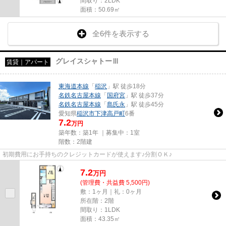
間取り：2LDK
面積：50.69㎡
全6件を表示する
グレイスシャトーⅢ
賃貸｜アパート
東海道本線
「
稲沢
」駅 徒歩18分
名鉄名古屋本線
「
国府宮
」駅 徒歩37分
名鉄名古屋本線
「
島氏永
」駅 徒歩45分
愛知県
稲沢市
下津高戸町
6番
7.2
万円
築年数：築1年 ｜募集中：
1室
階数：2階建
初期費用にお手持ちのクレジットカードが使えます♪分割ＯＫ♪
7.2
万
円
(管理費・共益費 5,500円)
敷：1ヶ月｜礼：0ヶ月
所在階：2階
間取り：1LDK
面積：43.35㎡