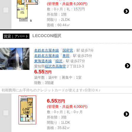
(管理費・共益費 6,000円)
敷：0ヶ月｜礼：15万円
所在階：1階
間取り：2LDK
面積：60.44㎡
LECOCON稲沢
賃貸｜アパート
名鉄名古屋本線
「
国府宮
」駅 徒歩7分
名鉄名古屋本線
「
奥田
」駅 徒歩25分
東海道本線
「
稲沢
」駅 徒歩27分
愛知県
稲沢市
高御堂
２丁目13-3
6.55
万円
築年数：築4年 ｜募集中：
1室
階数：3階建
初期費用にお手持ちのクレジットカードが使えます♪分割ＯＫ♪
6.55
万
円
(管理費・共益費 4,000円)
敷：0ヶ月｜礼：0ヶ月
所在階：3階
間取り：1LDK
面積：35.82㎡