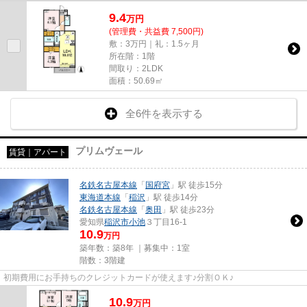
9.4
万
円
(管理費・共益費 7,500円)
敷：3万円｜礼：1.5ヶ月
所在階：1階
間取り：2LDK
面積：50.69㎡
全6件を表示する
プリムヴェール
賃貸｜アパート
名鉄名古屋本線
「
国府宮
」駅 徒歩15分
東海道本線
「
稲沢
」駅 徒歩14分
名鉄名古屋本線
「
奥田
」駅 徒歩23分
愛知県
稲沢市
小池
３丁目16-1
10.9
万円
築年数：築8年 ｜募集中：
1室
階数：3階建
初期費用にお手持ちのクレジットカードが使えます♪分割ＯＫ♪
10.9
万
円