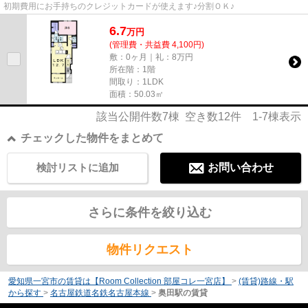
初期費用にお手持ちのクレジットカードが使えます♪分割ＯＫ♪
6.7
万
円
(管理費・共益費 4,100円)
敷：0ヶ月｜礼：8万円
所在階：1階
間取り：1LDK
面積：50.03㎡
該当公開件数
7
棟 空き数
12
件
1-7
棟表示
チェックした物件をまとめて
検討リストに追加
お問い合わせ
さらに条件を絞り込む
物件リクエスト
愛知県一宮市の賃貸は【Room Collection 部屋コレ一宮店】
>
(賃貸)路線・駅
から探す
>
名古屋鉄道名鉄名古屋本線
>
奥田駅の賃貸