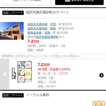
稲沢市奥田酒伊町のアパート
賃貸｜アパート
名鉄名古屋本線
「
大里
」駅 徒歩9分
名鉄名古屋本線
「
奥田
」駅 徒歩10分
東海道本線
「
清洲
」駅 徒歩28分
愛知県
稲沢市
奥田酒伊町
21-1
7.2
万円
築年数：築5年 ｜募集中：
1室
階数：2階建
初期費用にお手持ちのクレジットカードが使えます♪分割ＯＫ♪
7.2
万
円
(管理費・共益費 4,100円)
敷：0ヶ月｜礼：10万円
所在階：2階
間取り：2LDK
面積：60.46㎡
ノーヴェル奥田
賃貸｜アパート