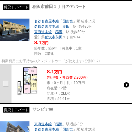
稲沢市前田１丁目のアパート
賃貸｜アパート
名鉄名古屋本線
「
国府宮
」駅 徒歩15分
名鉄名古屋本線
「
奥田
」駅 徒歩30分
東海道本線
「
稲沢
」駅 徒歩30分
愛知県
稲沢市
前田
１丁目9-14
8.1
万円
築年数：築6年 ｜募集中：
1室
階数：2階建
初期費用にお手持ちのクレジットカードが使えます♪分割ＯＫ♪
8.1
万
円
(管理費・共益費 2,900円)
敷：0ヶ月｜礼：10万円
所在階：2階
間取り：2LDK
面積：56.61㎡
サンピア幸
賃貸｜アパート
東海道本線
「
稲沢
」駅 徒歩3分
名鉄名古屋本線
「
国府宮
」駅 徒歩20分