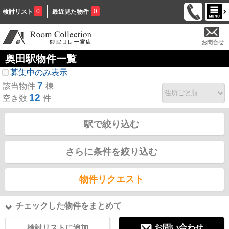
0
0
検討リスト
最近見た物件
お問合せ
奥田駅物件一覧
募集中のみ表示
7
該当物件
棟
12
空き数
件
駅で絞り込む
さらに条件を絞り込む
物件リクエスト
チェックした物件をまとめて
検討リストに追加
お問い合わせ