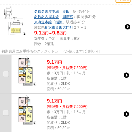
名鉄名古屋本線
「
奥田
」駅 徒歩4分
名鉄名古屋本線
「
国府宮
」駅 徒歩31分
東海道本線
「
稲沢
」駅 徒歩40分
愛知県
稲沢市
奥田大門町
２７－２
9.1
9.8
万円～
万円
築年数：予定 ｜募集中：
6室
階数：2階建
初期費用にお手持ちのクレジットカードが使えます♪分割ＯＫ♪
9.1
万
円
(管理費・共益費 7,500円)
敷：3万円｜礼：1.5ヶ月
所在階：1階
間取り：2LDK
面積：50.39㎡
9.1
万
円
(管理費・共益費 7,500円)
敷：3万円｜礼：1.5ヶ月
所在階：1階
間取り：2LDK
面積：50.39㎡