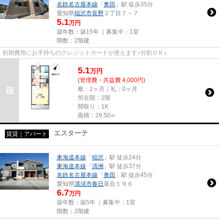
名鉄名古屋本線
「
奥田
」駅 徒歩35分
愛知県
稲沢市
長野
２丁目７－７
5.1
万円
築年数：築15年 ｜募集中：
1室
階数：2階建
初期費用にお手持ちのクレジットカードが使えます♪分割ＯＫ♪
5.1
万
円
(管理費・共益費 4,000円)
敷：1ヶ月｜礼：0ヶ月
所在階：2階
間取り：1K
面積：29.50㎡
エスターテ
賃貸｜アパート
東海道本線
「
稲沢
」駅 徒歩24分
東海道本線
「
清洲
」駅 徒歩37分
名鉄名古屋本線
「
奥田
」駅 徒歩45分
愛知県
清須市
春日
落合１９６
6.7
万円
築年数：築5年 ｜募集中：
1室
階数：2階建