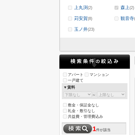
上丸渕
森上
(2)
(2)
苅安賀
観音寺
(8)
玉ノ井
(23)
アパート
マンション
一戸建て
▼賃料
～
敷金・保証金なし
礼金・敷引なし
共益費・管理費込み
1
件が該当