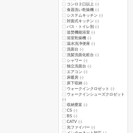
コンロ２口以上
(-)
食器洗い乾燥機
(-)
システムキッチン
(-)
対面式キッチン
(-)
バス・トイレ別
(-)
追焚機能浴室
(-)
浴室乾燥機
(-)
温水洗浄便座
(-)
洗面台
(-)
洗髪洗面化粧台
(-)
シャワー
(-)
独立洗面台
(-)
エアコン
(-)
床暖房
(-)
床下収納
(-)
ウォークインクロゼット
(-)
ウォークインシューズクロゼット
(-)
収納豊富
(-)
CS
(-)
BS
(-)
CATV
(-)
光ファイバー
(-)
インターネット対応