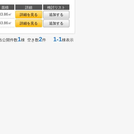
面積
詳細
検討リスト
33.86㎡
詳細を見る
追加する
33.86㎡
詳細を見る
追加する
1
2
1-1
当公開件数
棟 空き数
件
棟表示