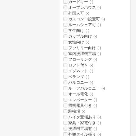
カードキー
(-)
オープンハウス
(-)
外国人可
(-)
ガスコンロ設置可
(-)
ルームシェア可
(-)
学生向け
(-)
カップル向け
(-)
女性向け
(-)
ファミリー向け
(-)
室内洗濯機置場
(-)
フローリング
(-)
ロフト付き
(-)
メゾネット
(-)
ベランダ
(-)
バルコニー
(-)
ルーフバルコニー
(-)
オール電化
(-)
エレベーター
(-)
照明器具付き
(-)
駐輪場
(-)
バイク置場あり
(-)
家具・家電付き
(-)
洗濯機置場有
(-)
外観タイル張り
(-)