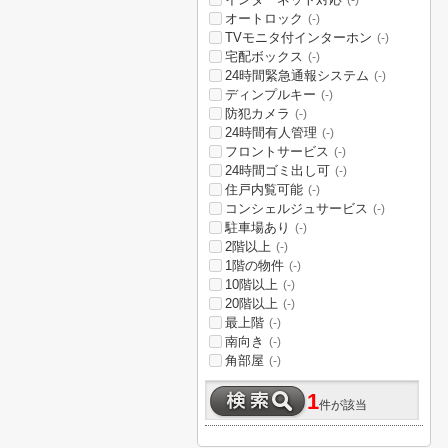
(-)
オートロック
(-)
TVモニタ付インターホン
(-)
宅配ボックス
(-)
24時間緊急通報システム
(-)
ディンプルキー
(-)
防犯カメラ
(-)
24時間有人管理
(-)
フロントサービス
(-)
24時間ゴミ出し可
(-)
住戸内覧可能
(-)
コンシェルジュサービス
(-)
駐車場あり
(-)
2階以上
(-)
1階の物件
(-)
10階以上
(-)
20階以上
(-)
最上階
(-)
南向き
(-)
角部屋
(-)
1
件が該当