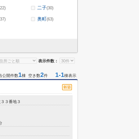
二子
(22)
(30)
奥町
(37)
(63)
表示件数：
1
2
1-1
当公開件数
棟 空き数
件
棟表示
六３３番地３
分