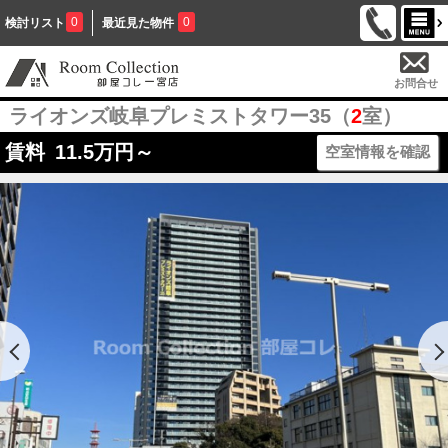
0
0
検討リスト
最近見た物件
お問合せ
ライオンズ岐阜プレミストタワー35（
2
室）
賃料
11.5
万円～
空室情報を確認