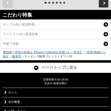
前
こだわり特集
カップル向け賃貸特集
ファミリー向け賃貸特集
戸建て特集
愛知県一宮市の賃貸は【Room Collection 部屋コレ一宮店】
>
(賃貸)地域から
探す
>
岐阜市
>
ライオンズ岐阜プレミストタワー35
ページトップに戻る
営業時間:9:30~18:00
定休日:毎週水曜日
ホーム
会社概要