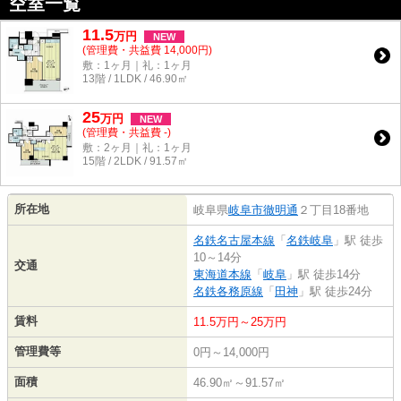
空室一覧
11.5
万
円
NEW
(管理費・共益費 14,000円)
敷：1ヶ月｜礼：1ヶ月
13階 / 1LDK / 46.90㎡
25
万
円
NEW
(管理費・共益費 -)
敷：2ヶ月｜礼：1ヶ月
15階 / 2LDK / 91.57㎡
所在地
岐阜県
岐阜市
徹明通
２丁目18番地
名鉄名古屋本線
「
名鉄岐阜
」駅 徒歩
10～14分
交通
東海道本線
「
岐阜
」駅 徒歩14分
名鉄各務原線
「
田神
」駅 徒歩24分
賃料
11.5万円～25万円
管理費等
0円～14,000円
面積
46.90㎡～91.57㎡