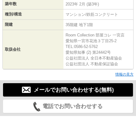
築年数
2023年 2月 (築3年)
種別/構造
マンション/鉄筋コンクリート
階建
35階建 地下1階
Room Collection 部屋コレ 一宮店
愛知県一宮市花池３丁目25-2
TEL:0586-52-5762
取扱会社
愛知県知事 (2) 第24442号
公益社団法人 全日本不動産協会
公益社団法人 不動産保証協会
情報の見方
メールでお問い合わせする(無料)
電話でお問い合わせする