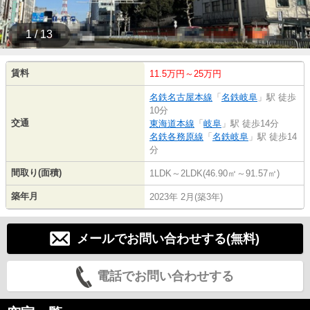
1 / 13
賃料
11.5万円～25万円
名鉄名古屋本線
「
名鉄岐阜
」駅 徒歩
10分
交通
東海道本線
「
岐阜
」駅 徒歩14分
名鉄各務原線
「
名鉄岐阜
」駅 徒歩14
分
間取り(面積)
1LDK～2LDK(46.90㎡～91.57㎡)
築年月
2023年 2月(築3年)
メールでお問い合わせする(無料)
電話でお問い合わせする