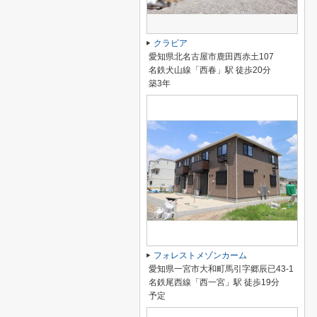
クラビア
愛知県北名古屋市鹿田西赤土107
名鉄犬山線「西春」駅 徒歩20分
築3年
フォレストメゾンカーム
愛知県一宮市大和町馬引字郷辰已43-1
名鉄尾西線「西一宮」駅 徒歩19分
予定