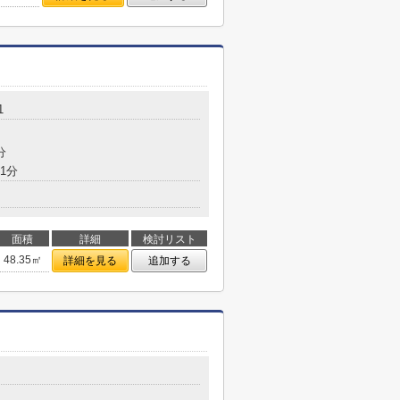
1
分
1分
面積
詳細
検討リスト
48.35㎡
詳細を見る
追加する