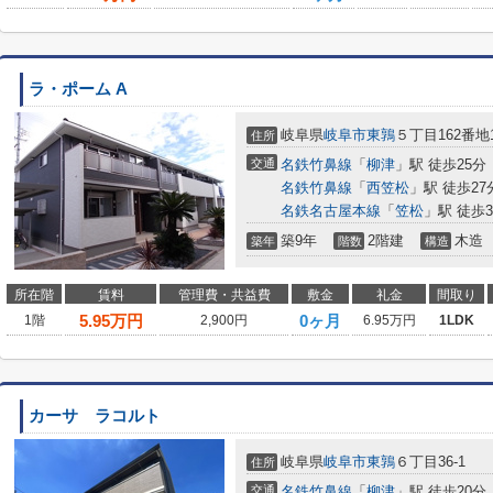
ラ・ポーム A
岐阜県
岐阜市
東鶉
５丁目162番地
住所
交通
名鉄竹鼻線
「
柳津
」駅 徒歩25分
名鉄竹鼻線
「
西笠松
」駅 徒歩27
名鉄名古屋本線
「
笠松
」駅 徒歩3
築9年
2階建
木造
築年
階数
構造
所在階
賃料
管理費・共益費
敷金
礼金
間取り
5.95
万円
0ヶ月
1階
2,900円
6.95万円
1LDK
カーサ ラコルト
岐阜県
岐阜市
東鶉
６丁目36‐1
住所
交通
名鉄竹鼻線
「
柳津
」駅 徒歩20分