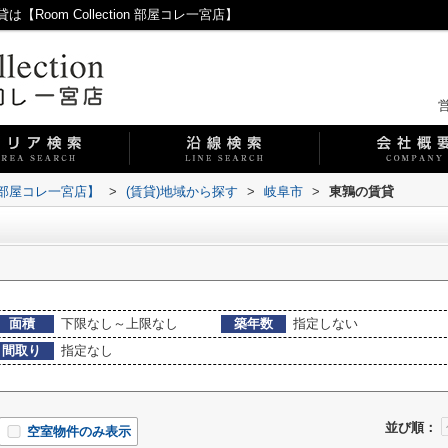
oom Collection 部屋コレ一宮店】
営
on 部屋コレ一宮店】
>
(賃貸)地域から探す
>
岐阜市
>
東鶉の賃貸
面積
下限なし～上限なし
築年数
指定しない
間取り
指定なし
並び順：
空室物件のみ表示