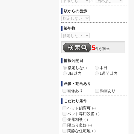
～
駅からの徒歩
築年数
5
件が該当
情報公開日
指定しない
本日
3日以内
1週間以内
画像・動画あり
画像あり
動画あり
こだわり条件
ペット飼育可
(-)
ペット専用設備
(-)
楽器相談
(-)
陽当り良好
(-)
閑静な住宅地
(-)