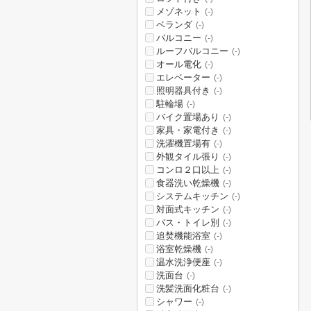
メゾネット
(-)
ベランダ
(-)
バルコニー
(-)
ルーフバルコニー
(-)
オール電化
(-)
エレベーター
(-)
照明器具付き
(-)
駐輪場
(-)
バイク置場あり
(-)
家具・家電付き
(-)
洗濯機置場有
(-)
外観タイル張り
(-)
コンロ２口以上
(-)
食器洗い乾燥機
(-)
システムキッチン
(-)
対面式キッチン
(-)
バス・トイレ別
(-)
追焚機能浴室
(-)
浴室乾燥機
(-)
温水洗浄便座
(-)
洗面台
(-)
洗髪洗面化粧台
(-)
シャワー
(-)