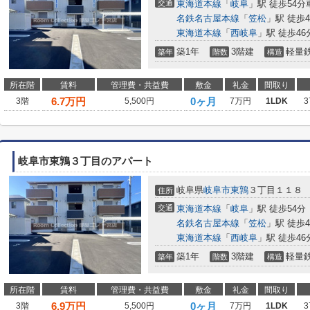
交通
東海道本線
「
岐阜
」駅 徒歩54分車
名鉄名古屋本線
「
笠松
」駅 徒歩4
東海道本線
「
西岐阜
」駅 徒歩46分
築1年
3階建
軽量
築年
階数
構造
所在階
賃料
管理費・共益費
敷金
礼金
間取り
6.7
万円
0ヶ月
3階
5,500円
7万円
1LDK
3
岐阜市東鶉３丁目のアパート
岐阜県
岐阜市
東鶉
３丁目１１８
住所
交通
東海道本線
「
岐阜
」駅 徒歩54分
名鉄名古屋本線
「
笠松
」駅 徒歩4
東海道本線
「
西岐阜
」駅 徒歩46
築1年
3階建
軽量
築年
階数
構造
所在階
賃料
管理費・共益費
敷金
礼金
間取り
6.9
万円
0ヶ月
3階
5,500円
7万円
1LDK
3