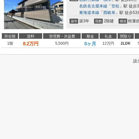
名鉄名古屋本線
「
笠松
」駅 徒歩3
東海道本線
「
西岐阜
」駅 徒歩53
築3年
2階建
軽量
築年
階数
構造
所在階
賃料
管理費・共益費
敷金
礼金
間取り
8.2
万円
0ヶ月
1階
5,500円
12万円
2LDK
該