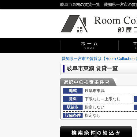
岐阜市東鶉の賃貸一覧｜愛知県一宮市の賃貸は【R
愛知県一宮市の賃貸は【Room Collecti
岐阜市東鶉 賃貸一覧
地域
岐阜市東鶉
賃料
下限なし～上限なし
駅徒歩
指定しない
設備条件
指定なし