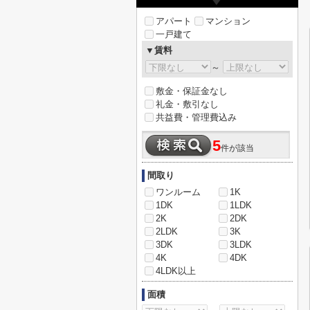
アパート
マンション
一戸建て
▼賃料
～
敷金・保証金なし
礼金・敷引なし
共益費・管理費込み
5
件が該当
間取り
ワンルーム
1K
1DK
1LDK
2K
2DK
2LDK
3K
3DK
3LDK
4K
4DK
4LDK以上
面積