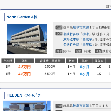
該
North Garden A棟
岐阜県
岐阜市
東鶉
１丁目128番地
住所
交通
名鉄竹鼻線
「
柳津
」駅 徒歩35分
東海道本線
「
西岐阜
」駅 徒歩42
名鉄竹鼻線
「
西笠松
」駅 徒歩41
築8年
3階建
鉄骨
築年
階数
構造
所在階
賃料
管理費・共益費
敷金
礼金
間取り
4.8
万円
0ヶ月
1階
5,500円
1ヶ月
1K
3
4.8
万円
0ヶ月
1階
5,500円
1ヶ月
1K
3
FIELDEN（ﾌｨｰﾙﾃﾞﾝ）
岐阜県
岐阜市
東鶉
３丁目１１８
住所