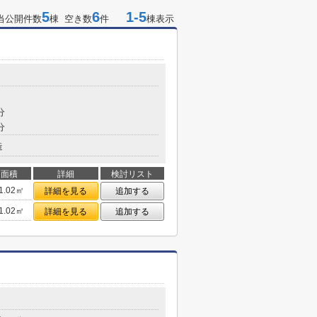
5
6
1-5
当公開件数
棟 空き数
件
棟表示
分
分
造
面積
詳細
検討リスト
1.02㎡
詳細を見る
追加する
1.02㎡
詳細を見る
追加する