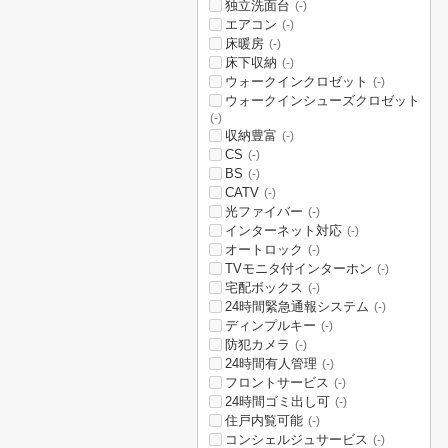
独立洗面台
(-)
エアコン
(-)
床暖房
(-)
床下収納
(-)
ウォークインクロゼット
(-)
ウォークインシューズクロゼット
(-)
収納豊富
(-)
CS
(-)
BS
(-)
CATV
(-)
光ファイバー
(-)
インターネット対応
(-)
オートロック
(-)
TVモニタ付インターホン
(-)
宅配ボックス
(-)
24時間緊急通報システム
(-)
ディンプルキー
(-)
防犯カメラ
(-)
24時間有人管理
(-)
フロントサービス
(-)
24時間ゴミ出し可
(-)
住戸内覧可能
(-)
コンシェルジュサービス
(-)