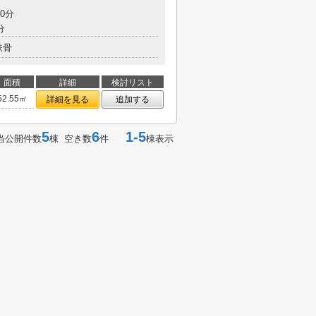
0分
分
鉄骨
面積
詳細
検討リスト
52.55㎡
詳細を見る
追加する
5
6
1-5
当公開件数
棟 空き数
件
棟表示