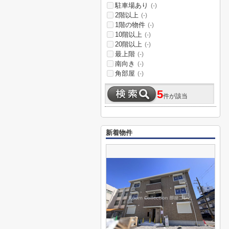
駐車場あり
(-)
2階以上
(-)
1階の物件
(-)
10階以上
(-)
20階以上
(-)
最上階
(-)
南向き
(-)
角部屋
(-)
5
件が該当
新着物件