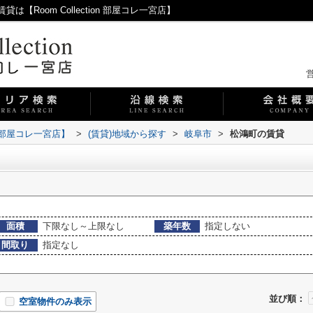
Room Collection 部屋コレ一宮店】
営
on 部屋コレ一宮店】
>
(賃貸)地域から探す
>
岐阜市
>
松鴻町の賃貸
面積
下限なし～上限なし
築年数
指定しない
間取り
指定なし
並び順：
空室物件のみ表示