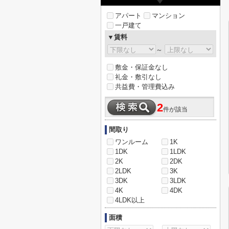
アパート
マンション
一戸建て
▼賃料
～
敷金・保証金なし
礼金・敷引なし
共益費・管理費込み
2
件が該当
間取り
ワンルーム
1K
1DK
1LDK
2K
2DK
2LDK
3K
3DK
3LDK
4K
4DK
4LDK以上
面積