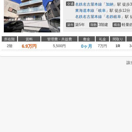
交通
名鉄名古屋本線
「
加納
」駅 徒歩
東海道本線
「
岐阜
」駅 徒歩12分
名鉄名古屋本線
「
名鉄岐阜
」駅 
築5年
3階建
軽量
築年
階数
構造
所在階
賃料
管理費・共益費
敷金
礼金
間取り
6.9
万円
0ヶ月
2階
5,500円
7万円
1R
3
該