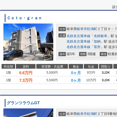
該
Ｃｏｔｏ・ｇｒａｎ
岐阜県
岐阜市
松鴻町
２丁目９－
住所
交通
名鉄名古屋本線
「
名鉄岐阜
」駅 
名鉄名古屋本線
「
加納
」駅 徒歩
名鉄名古屋本線
「
茶所
」駅 徒歩1
築5年
3階建
軽量
築年
階数
構造
所在階
賃料
管理費・共益費
敷金
礼金
間取り
6.6
万円
0ヶ月
1階
5,500円
9万円
1LDK
7.3
万円
0ヶ月
1階
5,500円
10万円
1LDK
グランツラウムGT
岐阜県
岐阜市
松鴻町
２丁目9番地
住所