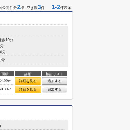
2
3
1-2
当公開件数
棟 空き数
件
棟表示
７
徒歩10分
3分
0分
鉄骨
面積
詳細
検討リスト
34.99㎡
詳細を見る
追加する
40.30㎡
詳細を見る
追加する
9