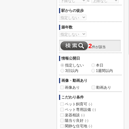
～
駅からの徒歩
築年数
2
件が該当
情報公開日
指定しない
本日
3日以内
1週間以内
画像・動画あり
画像あり
動画あり
こだわり条件
ペット飼育可
(-)
ペット専用設備
(-)
楽器相談
(-)
陽当り良好
(-)
閑静な住宅地
(-)