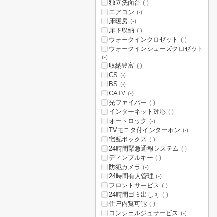
独立洗面台
(-)
エアコン
(-)
床暖房
(-)
床下収納
(-)
ウォークインクロゼット
(-)
ウォークインシューズクロゼット
(-)
収納豊富
(-)
CS
(-)
BS
(-)
CATV
(-)
光ファイバー
(-)
インターネット対応
(-)
オートロック
(-)
TVモニタ付インターホン
(-)
宅配ボックス
(-)
24時間緊急通報システム
(-)
ディンプルキー
(-)
防犯カメラ
(-)
24時間有人管理
(-)
フロントサービス
(-)
24時間ゴミ出し可
(-)
住戸内覧可能
(-)
コンシェルジュサービス
(-)