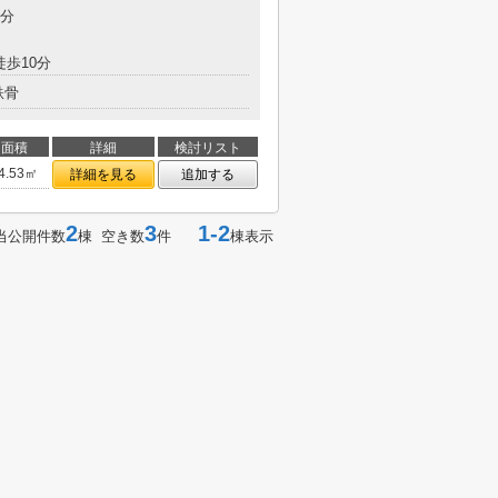
3分
徒歩10分
鉄骨
面積
詳細
検討リスト
4.53㎡
詳細を見る
追加する
2
3
1-2
当公開件数
棟 空き数
件
棟表示