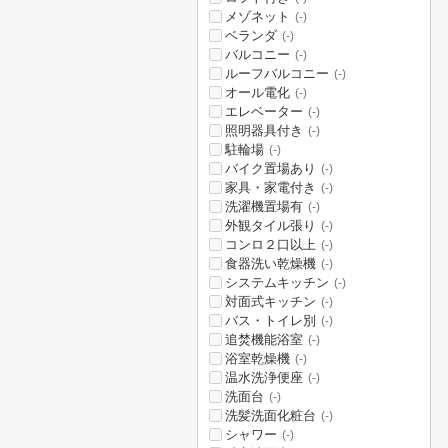
メゾネット
(-)
ベランダ
(-)
バルコニー
(-)
ルーフバルコニー
(-)
オール電化
(-)
エレベーター
(-)
照明器具付き
(-)
駐輪場
(-)
バイク置場あり
(-)
家具・家電付き
(-)
洗濯機置場有
(-)
外観タイル張り
(-)
コンロ２口以上
(-)
食器洗い乾燥機
(-)
システムキッチン
(-)
対面式キッチン
(-)
バス・トイレ別
(-)
追焚機能浴室
(-)
浴室乾燥機
(-)
温水洗浄便座
(-)
洗面台
(-)
洗髪洗面化粧台
(-)
シャワー
(-)