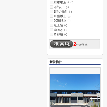
駐車場あり
(-)
2階以上
(-)
1階の物件
(-)
10階以上
(-)
20階以上
(-)
最上階
(-)
南向き
(-)
角部屋
(-)
2
件が該当
新着物件