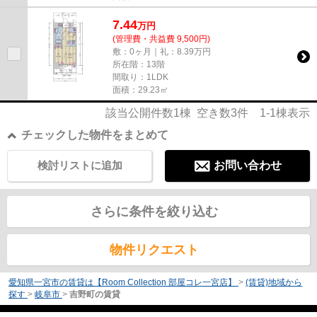
7.44
万
円
(管理費・共益費 9,500円)
敷：0ヶ月｜礼：8.39万円
所在階：13階
間取り：1LDK
面積：29.23㎡
該当公開件数
1
棟 空き数
3
件
1-1
棟表示
チェックした物件をまとめて
検討リストに追加
お問い合わせ
さらに条件を絞り込む
物件リクエスト
愛知県一宮市の賃貸は【Room Collection 部屋コレ一宮店】
>
(賃貸)地域から
探す
>
岐阜市
>
吉野町の賃貸