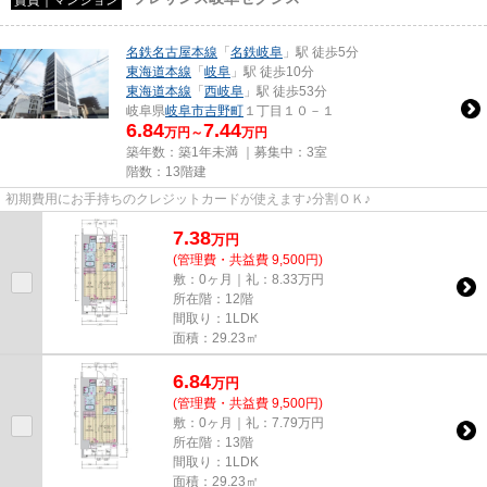
名鉄名古屋本線
「
名鉄岐阜
」駅 徒歩5分
東海道本線
「
岐阜
」駅 徒歩10分
東海道本線
「
西岐阜
」駅 徒歩53分
岐阜県
岐阜市
吉野町
１丁目１０－１
6.84
7.44
万円～
万円
築年数：築1年未満 ｜募集中：
3室
階数：13階建
初期費用にお手持ちのクレジットカードが使えます♪分割ＯＫ♪
7.38
万
円
(管理費・共益費 9,500円)
敷：0ヶ月｜礼：8.33万円
所在階：12階
間取り：1LDK
面積：29.23㎡
6.84
万
円
(管理費・共益費 9,500円)
敷：0ヶ月｜礼：7.79万円
所在階：13階
間取り：1LDK
面積：29.23㎡