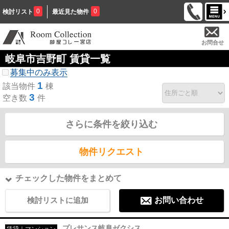
0
0
検討リスト
最近見た物件
お問合せ
岐阜市吉野町 賃貸一覧
募集中のみ表示
1
該当物件
棟
3
空き数
件
さらに条件を絞り込む
物件リクエスト
チェックした物件をまとめて
検討リストに追加
お問い合わせ
プレサンス岐阜ゼクシス
賃貸｜マンション