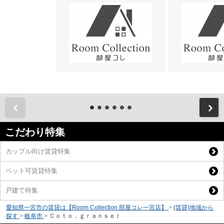
前
こだわり特集
カップル向け賃貸特集
ペット可賃貸特集
戸建て特集
愛知県一宮市の賃貸は【Room Collection 部屋コレ一宮店】
>
(賃貸)地域から
探す
>
岐阜市
>
Ｃｏｔｏ．ｇｒａｎｓｅｒ