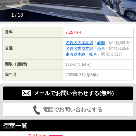
1 / 18
賃料
7.15万円
名鉄名古屋本線
「
岐南
」駅 徒歩20分
交通
名鉄名古屋本線
「
茶所
」駅 徒歩29分
東海道本線
「
岐阜
」駅 徒歩32分
間取り(面積)
1LDK(41.54㎡)
築年月
2023年 3月(築3年)
メールでお問い合わせする(無料)
電話でお問い合わせする
空室一覧