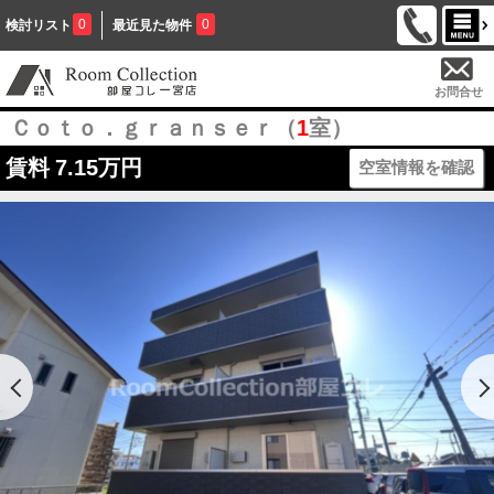
0
0
検討リスト
最近見た物件
お問合せ
Ｃｏｔｏ．ｇｒａｎｓｅｒ（
1
室）
賃料
7.15万円
空室情報を確認