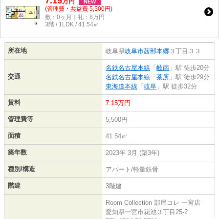
7.15
万
円
NEW
(管理費・共益費 5,500円)
敷：0ヶ月｜礼：8万円
3階 / 1LDK / 41.54㎡
所在地
岐阜県
岐阜市
茜部本郷
３丁目３３
名鉄名古屋本線
「
岐南
」駅 徒歩20分
交通
名鉄名古屋本線
「
茶所
」駅 徒歩29分
東海道本線
「
岐阜
」駅 徒歩32分
賃料
7.15万円
管理費等
5,500円
面積
41.54㎡
築年数
2023年 3月 (築3年)
種別/構造
アパート/軽量鉄骨
階建
3階建
Room Collection 部屋コレ 一宮店
愛知県一宮市花池３丁目25-2