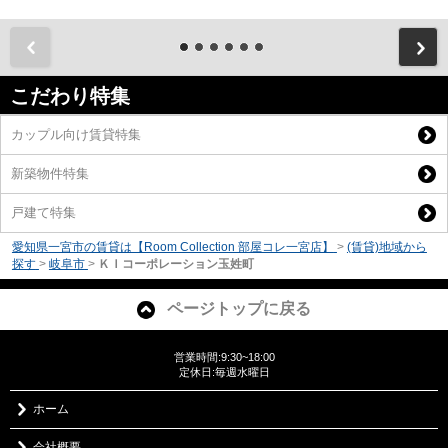
前
こだわり特集
カップル向け賃貸特集
新築物件特集
戸建て特集
愛知県一宮市の賃貸は【Room Collection 部屋コレ一宮店】
>
(賃貸)地域から
探す
>
岐阜市
>
ＫＩコーポレーション玉姓町
ページトップに戻る
営業時間:9:30~18:00
定休日:毎週水曜日
ホーム
会社概要