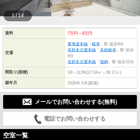
1 / 14
賃料
7万円～9万円
東海道本線
「
岐阜
」駅 徒歩8分
名鉄名古屋本線
「
名鉄岐阜
」駅 徒歩
交通
9分
名鉄名古屋本線
「
加納
」駅 徒歩22分
間取り(面積)
1R～1LDK(27.04㎡～38.17㎡)
築年月
2026年 6月(新築)
メールでお問い合わせする(無料)
電話でお問い合わせする
空室一覧