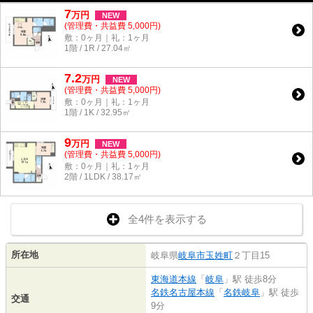
7
万
円
NEW
(管理費・共益費 5,000円)
敷：0ヶ月｜礼：1ヶ月
1階 / 1R / 27.04㎡
7.2
万
円
NEW
(管理費・共益費 5,000円)
敷：0ヶ月｜礼：1ヶ月
1階 / 1K / 32.95㎡
9
万
円
NEW
(管理費・共益費 5,000円)
敷：0ヶ月｜礼：1ヶ月
2階 / 1LDK / 38.17㎡
全4件を表示する
所在地
岐阜県
岐阜市
玉姓町
２丁目15
東海道本線
「
岐阜
」駅 徒歩8分
名鉄名古屋本線
「
名鉄岐阜
」駅 徒歩
交通
9分