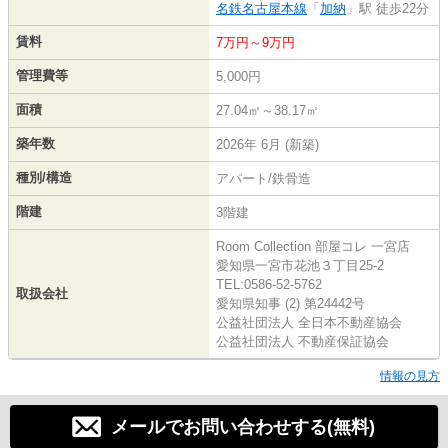
名鉄名古屋本線
「
加納
」駅 徒歩22分
賃料
7万円～9万円
管理費等
5,000円
面積
27.04㎡～38.17㎡
築年数
2026年 6月 (新築)
種別/構造
アパート/鉄骨造
階建
3階建
Room Collection 部屋コレ 一宮店
愛知県一宮市花池３丁目25-2
TEL:0586-52-5762
取扱会社
愛知県知事 (2) 第24442号
公益社団法人 全日本不動産協会
公益社団法人 不動産保証協会
情報の見方
メールでお問い合わせする(無料)