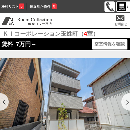
0
0
検討リスト
最近見た物件
お問合せ
ＫＩコーポレーション玉姓町（
4
室）
賃料
7
万円～
空室情報を確認