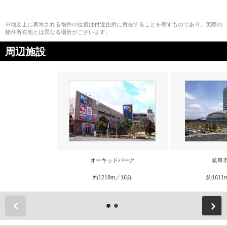
※地図上に表示される物件の位置は付近住所に所在することを表すものであり、実際の
物件所在地とは異なる場合がございます。
周辺施設
オーキッドパーク
岐阜
約1218m／16分
約1611
前