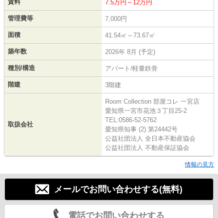
賃料
7.5万円～12万円
管理費等
7,000円
面積
41.54㎡～73.67㎡
築年数
2026年 8月 (予定)
種別/構造
アパート/軽量鉄骨
階建
3階建
Room Collection 部屋コレ 一宮店
愛知県一宮市花池３丁目25-2
TEL:0586-52-5762
取扱会社
愛知県知事 (2) 第24442号
公益社団法人 全日本不動産協会
公益社団法人 不動産保証協会
情報の見方
メールでお問い合わせする(無料)
電話でお問い合わせする