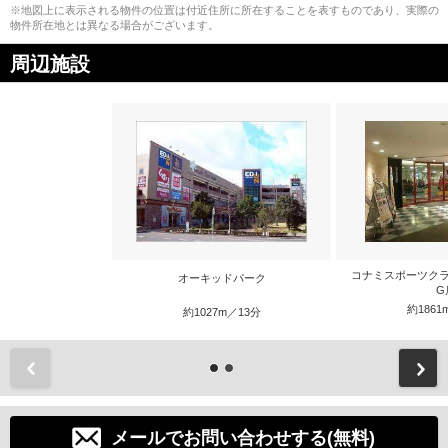
※地図上に表示される物件の位置は付近住所に所在することを表すものであり、実際の
物件所在地とは異なる場合がございます。
周辺施設
コナミスポーツクラ
オーキッドパーク
G
約1861
約1027m／13分
前
メールでお問い合わせする(無料)