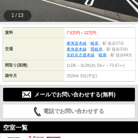
1 / 13
賃料
7.5万円～12万円
東海道本線
「
岐阜
」駅 徒歩27分
交通
東海道本線
「
西岐阜
」駅 徒歩33分
名鉄名古屋本線
「
岐南
」駅 徒歩64分
間取り(面積)
1LDK～3LDK(41.54㎡～73.67㎡)
築年月
2026年 8月(予定)
メールでお問い合わせする(無料)
電話でお問い合わせする
空室一覧