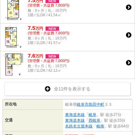
7.5
万
円
NEW
(管理費・共益費 7,000円)
敷：0ヶ月｜礼：16万円
1階 / 1LDK / 41.54㎡
7.5
万
円
NEW
(管理費・共益費 7,000円)
敷：0ヶ月｜礼：16万円
1階 / 1LDK / 41.57㎡
7.6
万
円
NEW
(管理費・共益費 7,000円)
敷：0ヶ月｜礼：16万円
1階 / 1LDK / 42.12㎡
全11件を表示する
所在地
岐阜県
岐阜市
島田中町
３３
東海道本線
「
岐阜
」駅 徒歩27分
交通
東海道本線
「
西岐阜
」駅 徒歩33分
名鉄名古屋本線
「
岐南
」駅 徒歩64分