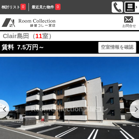
0
0
検討リスト
最近見た物件
お問合せ
Clair島田（
11
室）
賃料
7.5
万円～
空室情報を確認