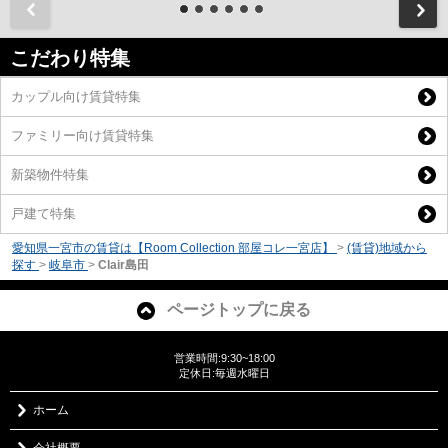
前
こだわり特集
カップル向け賃貸特集
ファミリー向け賃貸特集
新築物件特集
戸建て特集
愛知県一宮市の賃貸は【Room Collection 部屋コレ一宮店】
>
(賃貸)地域から
探す
>
岐阜市
>
Clair島田
ページトップに戻る
営業時間:9:30~18:00
定休日:毎週水曜日
ホーム