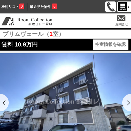
0
0
検討リスト
最近見た物件
お問合せ
プリムヴェール（
1
室）
賃料
10.9万円
空室情報を確認