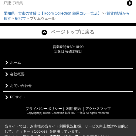
戸建て特集
愛知県一宮市の賃貸は【Room Collection 部屋コレ一宮店】
>
(賃貸)地域から
探す
>
稲沢市
>
プリムヴェール
ページトップに戻る
営業時間:9:30~18:00
定休日:毎週水曜日
ホーム
会社概要
お問い合わせ
PCサイト
プライバシーポリシー
利用規約
｜アクセスマップ
｜
Copyright(c) Room Collection 部屋コレ 一宮店 All rights reserved.
当サイトでは、お客様の当サイト利用状況把握、サービス向上検討を目的と
して、クッキー（Cookie）を使用しています。