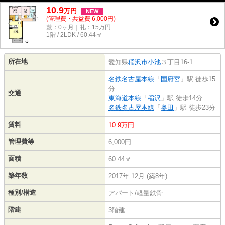
10.9
万
円
NEW
(管理費・共益費 6,000円)
敷：0ヶ月｜礼：15万円
1階 / 2LDK / 60.44㎡
所在地
愛知県
稲沢市
小池
３丁目16-1
名鉄名古屋本線
「
国府宮
」駅 徒歩15
分
交通
東海道本線
「
稲沢
」駅 徒歩14分
名鉄名古屋本線
「
奥田
」駅 徒歩23分
賃料
10.9万円
管理費等
6,000円
面積
60.44㎡
築年数
2017年 12月 (築8年)
種別/構造
アパート/軽量鉄骨
階建
3階建