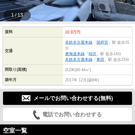
1 / 13
賃料
10.9万円
名鉄名古屋本線
「
国府宮
」駅 徒歩15
分
交通
東海道本線
「
稲沢
」駅 徒歩14分
名鉄名古屋本線
「
奥田
」駅 徒歩23分
間取り(面積)
2LDK(60.44㎡)
築年月
2017年 12月(築8年)
メールでお問い合わせする(無料)
電話でお問い合わせする
空室一覧