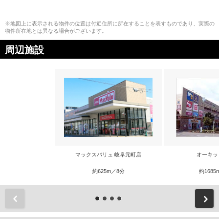
※地図上に表示される物件の位置は付近住所に所在することを表すものであり、実際の
物件所在地とは異なる場合がございます。
周辺施設
マックスバリュ 岐阜元町店
オーキッ
約625m／8分
約1685
前