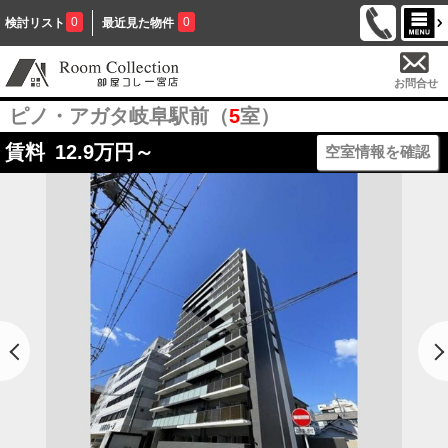
0
0
検討リスト
最近見た物件
お問合せ
ピノ・アガタ岐阜駅前（
5
室）
賃料
12.9
万円～
空室情報を確認