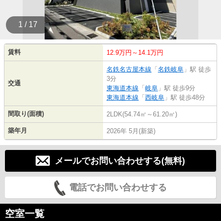
1 / 17
賃料
12.9万円～14.1万円
名鉄名古屋本線
「
名鉄岐阜
」駅 徒歩
3分
交通
東海道本線
「
岐阜
」駅 徒歩9分
東海道本線
「
西岐阜
」駅 徒歩48分
間取り(面積)
2LDK(54.74㎡～61.20㎡)
築年月
2026年 5月(新築)
メールでお問い合わせする(無料)
電話でお問い合わせする
空室一覧