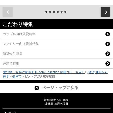
前
こだわり特集
カップル向け賃貸特集
ファミリー向け賃貸特集
新築物件特集
戸建て特集
愛知県一宮市の賃貸は【Room Collection 部屋コレ一宮店】
>
(賃貸)地域から
探す
>
岐阜市
>
ピノ・アガタ岐阜駅前
ページトップに戻る
営業時間:9:30~18:00
定休日:毎週水曜日