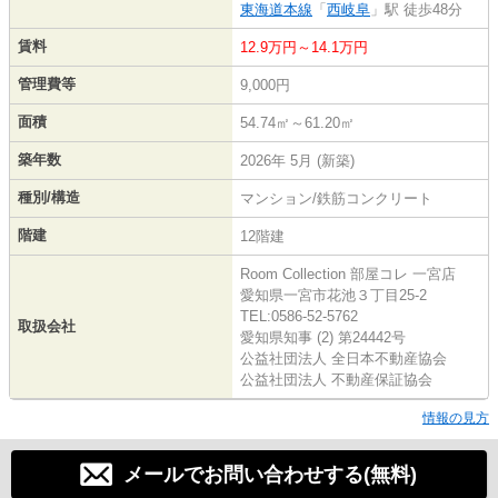
東海道本線
「
西岐阜
」駅 徒歩48分
賃料
12.9万円～14.1万円
管理費等
9,000円
面積
54.74㎡～61.20㎡
築年数
2026年 5月 (新築)
種別/構造
マンション/鉄筋コンクリート
階建
12階建
Room Collection 部屋コレ 一宮店
愛知県一宮市花池３丁目25-2
TEL:0586-52-5762
取扱会社
愛知県知事 (2) 第24442号
公益社団法人 全日本不動産協会
公益社団法人 不動産保証協会
情報の見方
メールでお問い合わせする(無料)