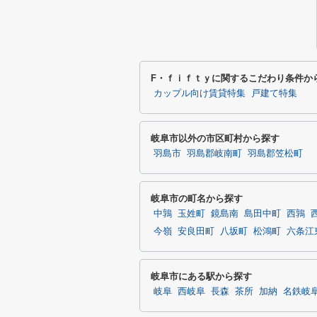
F・ｆｉｆｔｙに関するこだわり条件か
カップル向け賃貸特集
戸建て特集
岐阜市以外の市区町村から探す
羽島市
羽島郡岐南町
羽島郡笠松町
岐阜市の町名から探す
中鶉
玉姓町
鏡島南
島田中町
西鶉
今嶺
安良田町
八坂町
松鴻町
六条江
岐阜市にある駅から探す
岐阜
西岐阜
長森
茶所
加納
名鉄岐