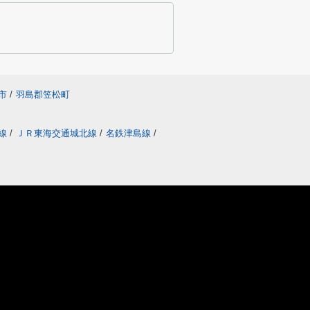
市
/
羽島郡笠松町
線
/
ＪＲ東海交通城北線
/
名鉄津島線
/