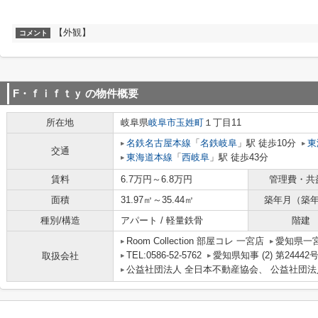
【外観】
コメント
F・ｆｉｆｔｙ
の物件概要
所在地
岐阜県
岐阜市
玉姓町
１丁目11
名鉄名古屋本線
「
名鉄岐阜
」駅 徒歩10分
東
交通
東海道本線
「
西岐阜
」駅 徒歩43分
賃料
6.7万円～6.8万円
管理費・共
面積
31.97㎡～35.44㎡
築年月（築
種別/構造
アパート / 軽量鉄骨
階建
Room Collection 部屋コレ 一宮店
愛知県一宮
TEL:0586-52-5762
愛知県知事 (2) 第24442
取扱会社
公益社団法人 全日本不動産協会、 公益社団法