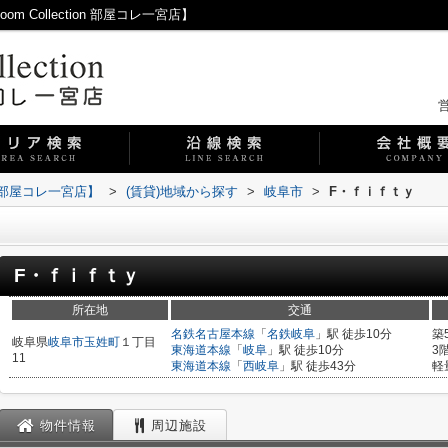
Collection 部屋コレ一宮店】
営
on 部屋コレ一宮店】
>
(賃貸)地域から探す
>
岐阜市
>
F・ｆｉｆｔｙ
F・ｆｉｆｔｙ
所在地
交通
名鉄名古屋本線
「
名鉄岐阜
」駅 徒歩10分
築
岐阜県
岐阜市
玉姓町
１丁目
東海道本線
「
岐阜
」駅 徒歩10分
3
11
東海道本線
「
西岐阜
」駅 徒歩43分
軽
物件情報
周辺施設