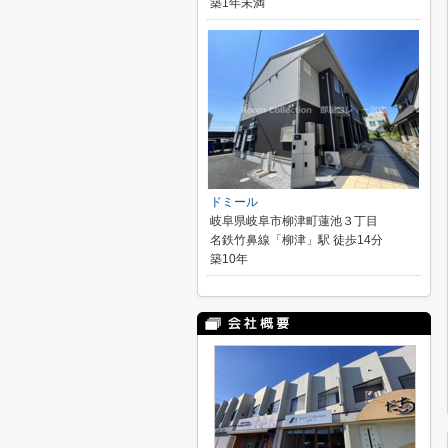
築1年未満
ドミール
岐阜県岐阜市柳津町蓮池３丁目
名鉄竹鼻線「柳津」駅 徒歩14分
築10年