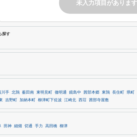
未入力項目がありま
ら探す
西川手
北鶉
薮田南
東明見町
徹明通
鏡島中
茜部本郷
東鶉
長住町
県町
東
吉野町
加納本町
柳津町下佐波
江崎北
西荘
茜部寺屋敷
阜
田神
細畑
切通
手力
高田橋
柳津