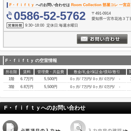
F・ｆｉｆｔｙ
へのお問い合わせは
Room Collection 部屋コレ 一宮
0586-52-5762
〒491-0914
愛知県一宮市花池３丁目
9:30~18:00 定休日:毎週水曜日
F・ｆｉｆｔｙ
の空室情報
所在階
賃料
管理費・共益費
敷金/礼金/保証金/償却/敷引
1階
6.7万円
5,500円
/
/
/
/
0ヶ月
7万円
0ヶ月
0万円
-
3階
6.8万円
5,500円
/
/
/
/
0ヶ月
7万円
0ヶ月
0万円
-
F・ｆｉｆｔｙ
へのお問い合わせ