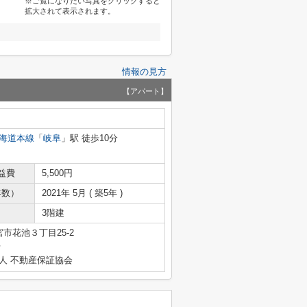
※ご覧になりたい写真をクリックすると
拡大されて表示されます。
情報の見方
【アパート】
海道本線
「
岐阜
」駅 徒歩10分
益費
5,500円
年数）
2021年 5月 ( 築5年 )
3階建
市花池３丁目25-2
号
人 不動産保証協会