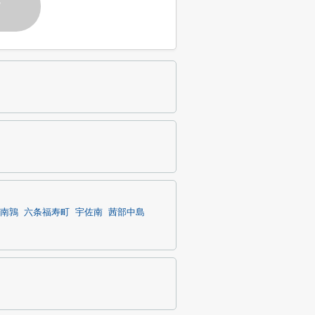
す
南鶉
六条福寿町
宇佐南
茜部中島