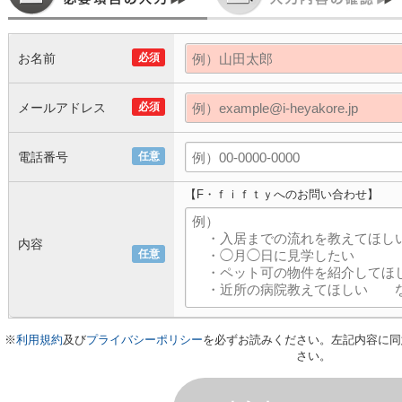
お名前
必須
メールアドレス
必須
電話番号
任意
【F・ｆｉｆｔｙへのお問い合わせ】
内容
任意
※
利用規約
及び
プライバシーポリシー
を必ずお読みください。左記内容に同
さい。