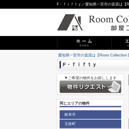
F・ｆｉｆｔｙ／愛知県一宮市の賃貸は【Room 
愛知県一宮市の賃貸は【Room Collecti
F・ｆｉｆｔｙ
▼ご希望の物件をお探しします
同じエリアの物件
岐阜市
玉姓町