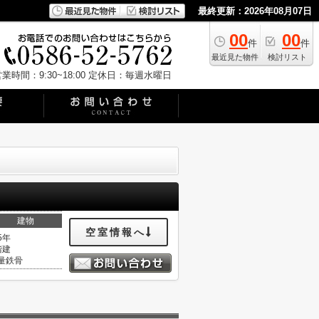
最終更新：2026年08月07日
00
00
件
件
最近見た物件
検討リスト
業時間：9:30~18:00
定休日：毎週水曜日
建物
空室情報へ
5年
階建
量鉄骨