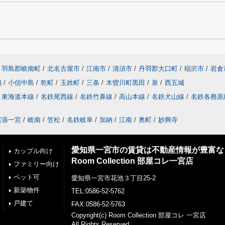
羽島郡岐南町
/
北名古屋市
/
江南市
/
清須市
/
丹羽郡大口町
/
稲沢市
/
岩倉
鶉
/
小信中島
/
乾町
/
玉姓町
/
三条
/
木曽川町黒田
/
泉
/
西五城
東海道本線
/
名鉄尾西線
/
名鉄竹鼻線
/
高山本線
/
名鉄犬山線
/
名鉄各務原
尾張一宮
/
岐南
/
笠松
/
名鉄岐阜
/
加納
/
江南
/
奥町
/
妙興寺
愛知県一宮市の賃貸は不動産情報が豊富な
カップル向け
Room Collection 部屋コレ一宮店
ファミリー向け
ペット可
愛知県一宮市花池３丁目25-2
新築物件
TEL:0586-52-5762
戸建て
FAX:0586-52-5763
Copyright(c) Room Collection 部屋コレ 一宮店
All Rights Reserved.