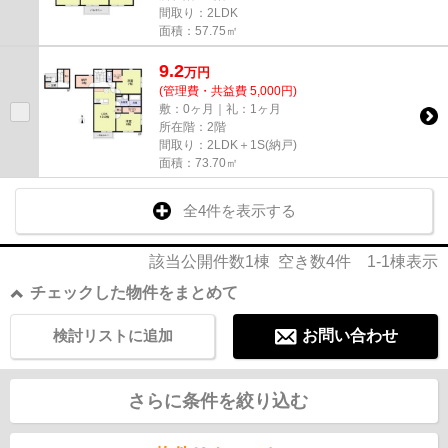
間取り：2LDK
面積：57.75㎡
9.2
万
円
(管理費・共益費 5,000円)
敷：0ヶ月｜礼：1ヶ月
所在階：2階
間取り：2LDK＋1S(納戸)
面積：73.70㎡
全4件を表示する
該当公開件数
1
棟 空き数
4
件
1-1
棟表示
チェックした物件をまとめて
検討リストに追加
お問い合わせ
さらに条件を絞り込む