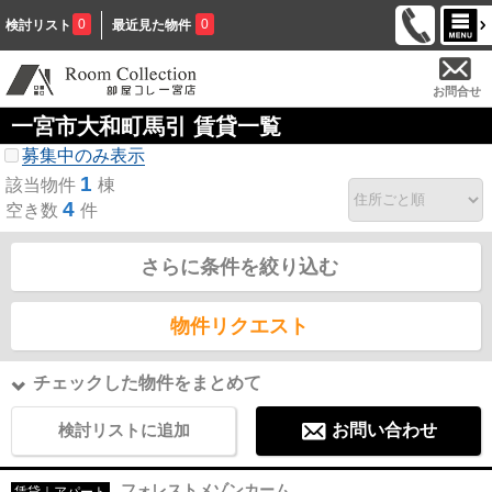
0
0
検討リスト
最近見た物件
お問合せ
一宮市大和町馬引 賃貸一覧
募集中のみ表示
1
該当物件
棟
4
空き数
件
さらに条件を絞り込む
物件リクエスト
チェックした物件をまとめて
検討リストに追加
お問い合わせ
フォレストメゾンカーム
賃貸｜アパート