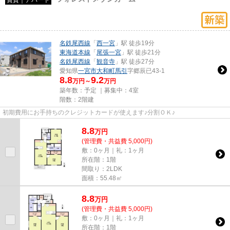
名鉄尾西線
「
西一宮
」駅 徒歩19分
東海道本線
「
尾張一宮
」駅 徒歩21分
名鉄尾西線
「
観音寺
」駅 徒歩27分
愛知県
一宮市
大和町馬引
字郷辰已43-1
8.8
9.2
万円～
万円
築年数：予定 ｜募集中：
4室
階数：2階建
初期費用にお手持ちのクレジットカードが使えます♪分割ＯＫ♪
8.8
万
円
(管理費・共益費 5,000円)
敷：0ヶ月｜礼：1ヶ月
所在階：1階
間取り：2LDK
面積：55.48㎡
8.8
万
円
(管理費・共益費 5,000円)
敷：0ヶ月｜礼：1ヶ月
所在階：1階