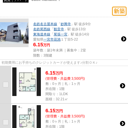
名鉄名古屋本線
「
妙興寺
」駅 徒歩9分
名鉄尾西線
「
観音寺
」駅 徒歩13分
東海道本線
「
尾張一宮
」駅 徒歩14分
愛知県
一宮市
花池
１丁目5-22
6.15
万円
築年数：築1年未満 ｜募集中：
2室
階数：3階建
初期費用にお手持ちのクレジットカードが使えます♪分割ＯＫ♪
6.15
万
円
(管理費・共益費 3,500円)
敷：0ヶ月｜礼：1ヶ月
所在階：1階
間取り：1LDK
面積：32.21㎡
6.15
万
円
(管理費・共益費 3,500円)
敷：0ヶ月｜礼：1ヶ月
所在階：1階