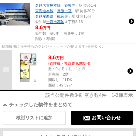
名鉄名古屋本線
「
妙興寺
」駅 徒歩1分
東海道本線
「
尾張一宮
」駅 徒歩20分
名鉄尾西線
「
観音寺
」駅 徒歩15分
愛知県
一宮市
花池
４丁目8-16
8.6
万円
築年数：築6年 ｜募集中：
1室
階数：3階建
初期費用にお手持ちのクレジットカードが使えます♪分割ＯＫ♪
8.6
万
円
(管理費・共益費 6,000円)
敷：0ヶ月｜礼：1ヶ月
所在階：2階
間取り：1LDK
面積：49.59㎡
該当公開件数
3
棟 空き数
4
件
1-3
棟表示
チェックした物件をまとめて
検討リストに追加
お問い合わせ