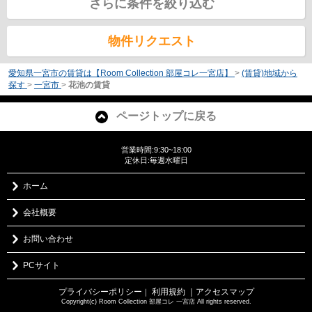
さらに条件を絞り込む
物件リクエスト
愛知県一宮市の賃貸は【Room Collection 部屋コレ一宮店】
>
(賃貸)地域から
探す
>
一宮市
>
花池の賃貸
ページトップに戻る
営業時間:9:30~18:00
定休日:毎週水曜日
ホーム
会社概要
お問い合わせ
PCサイト
プライバシーポリシー
利用規約
｜アクセスマップ
｜
Copyright(c) Room Collection 部屋コレ 一宮店 All rights reserved.