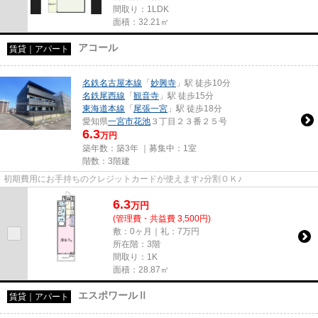
間取り：1LDK
面積：32.21㎡
アコール
賃貸｜アパート
名鉄名古屋本線
「
妙興寺
」駅 徒歩10分
名鉄尾西線
「
観音寺
」駅 徒歩15分
東海道本線
「
尾張一宮
」駅 徒歩18分
愛知県
一宮市
花池
３丁目２３番２５号
6.3
万円
築年数：築3年 ｜募集中：
1室
階数：3階建
初期費用にお手持ちのクレジットカードが使えます♪分割ＯＫ♪
6.3
万
円
(管理費・共益費 3,500円)
敷：0ヶ月｜礼：7万円
所在階：3階
間取り：1K
面積：28.87㎡
エスポワールⅡ
賃貸｜アパート