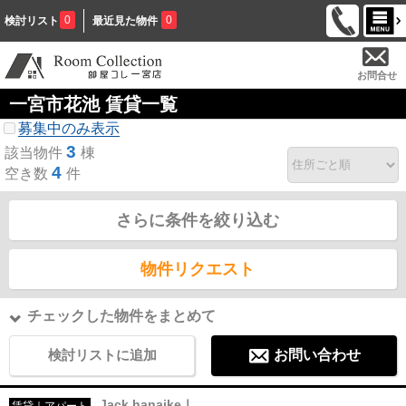
0
0
検討リスト
最近見た物件
お問合せ
一宮市花池 賃貸一覧
募集中のみ表示
3
該当物件
棟
4
空き数
件
さらに条件を絞り込む
物件リクエスト
チェックした物件をまとめて
検討リストに追加
お問い合わせ
Jack hanaikeⅠ
賃貸｜アパート